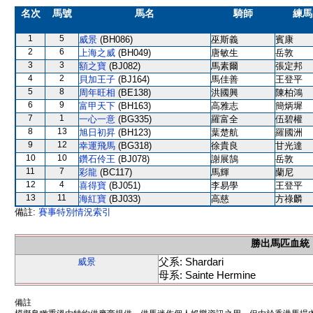
名次
馬號
馬名
騎師
練馬
1
5
威景
(BH086)
巫斯義
賓康
2
6
上海之威
(BH049)
唐敏生
岳敦
3
3
額之寶
(BJ082)
馬素爾
張定邦
4
2
貝加王子
(BJ164)
馬佳善
王登平
5
8
周年旺相
(BE138)
洪國興
陳柏鴻
6
9
富甲天下
(BH163)
高雅志
簡炳墀
7
1
一心一意
(BG335)
羅富全
伍碧權
8
13
旭日初昇
(BH123)
葉楚航
羅國洲
9
12
幸運飛馬
(BG318)
徐貴良
甘光達
10
10
鑽石伶王
(BJ078)
謝展鵠
岳敦
11
7
彩龍
(BC117)
馬輝
蘭尼
12
4
喜得寶
(BJ051)
李易學
王登平
13
11
海紅寶
(BJ033)
高慈
方祿麟
備註:
賽事特別情況索引
勝出馬匹血統
父系: Shardari
威景
母系: Sainte Hermine
備註