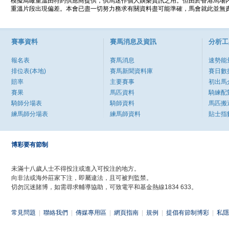
模擬鳥瞰重溫由特約供應商提供，供馬迷作個人娛樂資訊之用。但由於香港馬場
重溫片段出現偏差。本會已盡一切努力務求有關資料盡可能準確，馬會就此並無責
賽事資料
賽馬消息及資訊
分析工
報名表
賽馬消息
速勢能
排位表(本地)
賽馬新聞資料庫
賽日數
賠率
主要賽事
初出馬
賽果
馬匹資料
騎練配
騎師分場表
騎師資料
馬匹搬
練馬師分場表
練馬師資料
貼士指
博彩要有節制
未滿十八歲人士不得投注或進入可投注的地方。
向非法或海外莊家下注，即屬違法，且可被判監禁。
切勿沉迷賭博，如需尋求輔導協助，可致電平和基金熱線1834 633。
常見問題
|
聯絡我們
|
傳媒專用區
|
網頁指南
|
規例
|
提倡有節制博彩
|
私隱