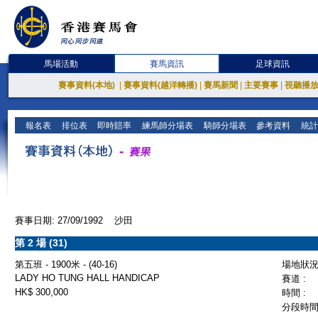
馬場活動
賽馬資訊
足球資訊
賽事資料(本地)
|
賽事資料(越洋轉播)
|
賽馬新聞
|
主要賽事
|
視聽播
報名表
排位表
即時賠率
練馬師分場表
騎師分場表
參考資料
統計
賽事日期: 27/09/1992 沙田
第 2 場 (31)
第五班 - 1900米 - (40-16)
場地狀況 
LADY HO TUNG HALL HANDICAP
賽道 :
HK$ 300,000
時間 :
分段時間 