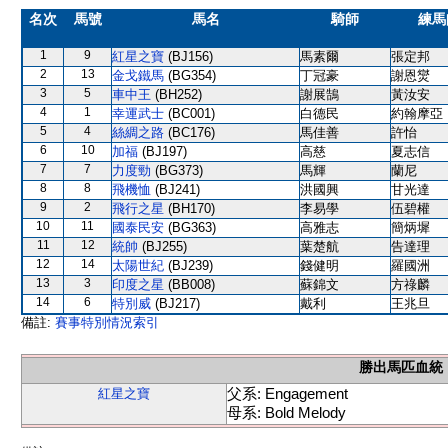
名次
馬號
馬名
騎師
練馬
1
9
紅星之寶
(BJ156)
馬素爾
張定邦
2
13
金戈鐵馬
(BG354)
丁冠豪
謝恩爕
3
5
車中王
(BH252)
謝展鵠
黃汝安
4
1
幸運武士
(BC001)
白德民
約翰摩亞
5
4
絲綢之路
(BC176)
馬佳善
許怡
6
10
加福
(BJ197)
高慈
夏志信
7
7
力度勁
(BG373)
馬輝
蘭尼
8
8
飛機恤
(BJ241)
洪國興
甘光達
9
2
飛行之星
(BH170)
李易學
伍碧權
10
11
國泰民安
(BG363)
高雅志
簡炳墀
11
12
統帥
(BJ255)
葉楚航
告達理
12
14
太陽世紀
(BJ239)
錢健明
羅國洲
13
3
印度之星
(BB008)
蘇錦文
方祿麟
14
6
特別威
(BJ217)
戴利
王兆旦
備註:
賽事特別情況索引
勝出馬匹血統
父系: Engagement
紅星之寶
母系: Bold Melody