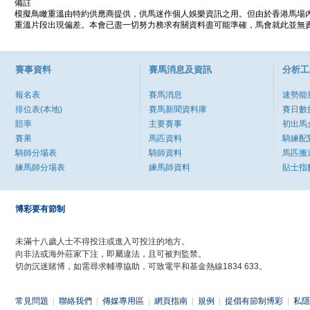
備註
模擬鳥瞰重溫由特約供應商提供，供馬迷作個人娛樂資訊之用。但由於香港馬場
重溫片段出現偏差。本會已盡一切努力務求有關資料盡可能準確，馬會就此並無責
賽事資料
賽馬消息及資訊
分析工
報名表
賽馬消息
速勢能
排位表(本地)
賽馬新聞資料庫
賽日數
賠率
主要賽事
初出馬
賽果
馬匹資料
騎練配
騎師分場表
騎師資料
馬匹搬
練馬師分場表
練馬師資料
貼士指
博彩要有節制
未滿十八歲人士不得投注或進入可投注的地方。
向非法或海外莊家下注，即屬違法，且可被判監禁。
切勿沉迷賭博，如需尋求輔導協助，可致電平和基金熱線1834 633。
常見問題
|
聯絡我們
|
傳媒專用區
|
網頁指南
|
規例
|
提倡有節制博彩
|
私隱