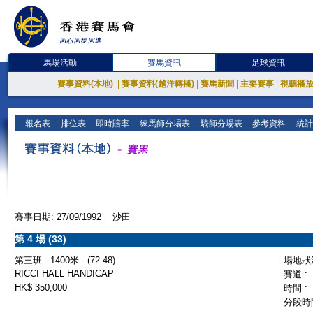
馬場活動
賽馬資訊
足球資訊
賽事資料(本地)
|
賽事資料(越洋轉播)
|
賽馬新聞
|
主要賽事
|
視聽播
報名表
排位表
即時賠率
練馬師分場表
騎師分場表
參考資料
統計
賽事日期: 27/09/1992 沙田
第 4 場 (33)
第三班 - 1400米 - (72-48)
場地狀況
RICCI HALL HANDICAP
賽道 :
HK$ 350,000
時間 :
分段時間