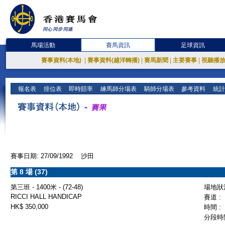
馬場活動
賽馬資訊
足球資訊
賽事資料(本地)
|
賽事資料(越洋轉播)
|
賽馬新聞
|
主要賽事
|
視聽播
報名表
排位表
即時賠率
練馬師分場表
騎師分場表
參考資料
統計
賽事日期: 27/09/1992 沙田
第 8 場 (37)
第三班 - 1400米 - (72-48)
場地狀況
RICCI HALL HANDICAP
賽道 :
HK$ 350,000
時間 :
分段時間