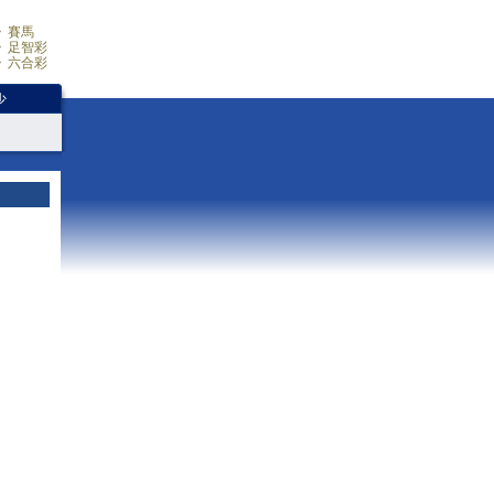
賽馬
足智彩
六合彩
少