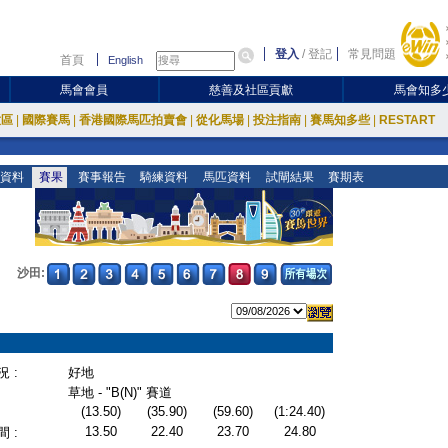
登入
/
登記
常見問題
首頁
English
馬會會員
慈善及社區貢獻
馬會知多
放區
|
國際賽馬
|
香港國際馬匹拍賣會
|
從化馬場
|
投注指南
|
賽馬知多些
|
RESTART
資料
賽果
賽事報告
騎練資料
馬匹資料
試閘結果
賽期表
沙田:
 :
好地
草地 - "B(N)" 賽道
(13.50)
(35.90)
(59.60)
(1:24.40)
13.50
22.40
23.70
24.80
 :