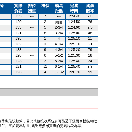
師
實際
排位
檔位
頭馬
完成
獨贏
負磅
體重
距離
時間
賠率
135
---
7
---
1:24.40
7.8
129
---
2
1:24.50
76
頭位
133
---
5
2-3/4
1:24.90
2.5
121
---
8
3-3/4
1:25.00
48
135
---
1
4
1:25.10
11
132
---
10
4-1/4
1:25.10
5.1
133
---
9
4-3/4
1:25.20
79
128
---
6
5-1/2
1:25.30
18
123
---
3
5-3/4
1:25.40
34
121
---
11
6-1/4
1:25.40
3.8
123
---
4
13-1/2
1:26.70
99
內手機信號頻繁，因此其他接收系統有可能受干擾而令模擬鳥瞰
任。至於賽馬結果, 馬迷應參考實際的賽馬片段為準。