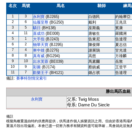
名次
馬號
馬名
騎師
練馬
1
3
永利寶
(BJ265)
白德民
約翰摩亞
2
6
仙履至尊
(BG250)
戴利
王兆旦
3
5
驕日
(BH138)
巫斯義
賓康
4
11
喜成功
(BE008)
唐敏生
羅國洲
5
1
大手指
(BJ243)
告東尼
告達理
6
2
物華天寶
(BJ295)
陳俊輝
夏志信
7
4
車中雄
(BJ276)
謝展鵠
甘光達
8
8
真有威
(BG294)
高慈
方祿麟
9
10
出水芙蓉
(BE039)
馬素爾
岳敦
10
9
彩圖
(BJ174)
蔡鎮威
王登平
11
7
歡樂王子
(BH121)
鍾占祺
告達理
備註:
賽事特別情況索引
勝出馬匹血統
父系: Twig Moss
永利寶
母系: Dame Du Siecle
備註
模擬鳥瞰重溫由特約供應商提供，供馬迷作個人娛樂資訊之用。但由於香港馬場
重溫片段出現偏差。本會已盡一切努力務求有關資料盡可能準確，馬會就此並無責