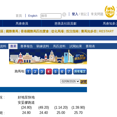
登入
/
登記
常見問題
首頁
English
馬會會員
慈善及社區貢獻
馬會知多
放區
|
國際賽馬
|
香港國際馬匹拍賣會
|
從化馬場
|
投注指南
|
賽馬知多些
|
RESTART
資料
賽果
賽事報告
騎練資料
馬匹資料
試閘結果
賽期表
跑馬地:
 :
好地至快地
安妥膠跑道
(24.80)
(49.20)
(1:14.20)
(1:39.90)
24.80
24.40
25.00
25.70
 :