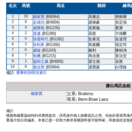
名次
馬號
馬名
騎師
練馬
1
10
楊家寶
(BB064)
高雅志
簡炳墀
2
9
必成功
(BH004)
謝偉豪
吳定強
3
4
威勝龍
(BG235)
巫斯義
賓康
4
2
逍遙
(BG280)
高慈
方祿麟
5
5
快發時代
(BG282)
告東尼
告達理
6
3
快利來
(BG266)
馬素爾
張定邦
7
6
威猛
(BG243)
戴利
陳柏鴻
8
7
勁機
(BG215)
馬佳善
黃汝安
9
1
協和之威
(BH005)
梁立德
岳敦
10
8
最佳寶
(BD064)
湯寶森
白理維
備註:
賽事特別情況索引
勝出馬匹血統
父系: Brahms
楊家寶
母系: Bern-Brae Lass
備註
模擬鳥瞰重溫由特約供應商提供，供馬迷作個人娛樂資訊之用。但由於香港馬場
重溫片段出現偏差。本會已盡一切努力務求有關資料盡可能準確，馬會就此並無責