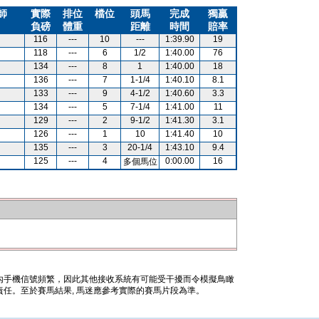
師
實際
排位
檔位
頭馬
完成
獨贏
負磅
體重
距離
時間
賠率
116
---
10
---
1:39.90
19
118
---
6
1/2
1:40.00
76
134
---
8
1
1:40.00
18
136
---
7
1-1/4
1:40.10
8.1
133
---
9
4-1/2
1:40.60
3.3
134
---
5
7-1/4
1:41.00
11
129
---
2
9-1/2
1:41.30
3.1
126
---
1
10
1:41.40
10
135
---
3
20-1/4
1:43.10
9.4
125
---
4
0:00.00
16
多個馬位
內手機信號頻繁，因此其他接收系統有可能受干擾而令模擬鳥瞰
任。至於賽馬結果, 馬迷應參考實際的賽馬片段為準。