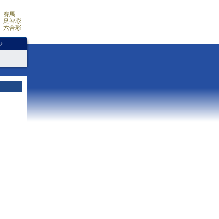
賽馬
足智彩
六合彩
少