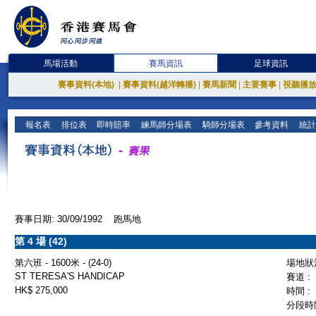
馬場活動
賽馬資訊
足球資訊
賽事資料(本地)
|
賽事資料(越洋轉播)
|
賽馬新聞
|
主要賽事
|
視聽播
報名表
排位表
即時賠率
練馬師分場表
騎師分場表
參考資料
統計
賽事日期: 30/09/1992 跑馬地
第 4 場 (42)
第六班 - 1600米 - (24-0)
場地狀況
ST TERESA'S HANDICAP
賽道 :
HK$ 275,000
時間 :
分段時間