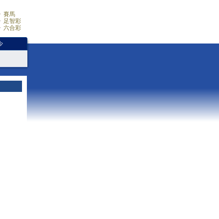
賽馬
足智彩
六合彩
少