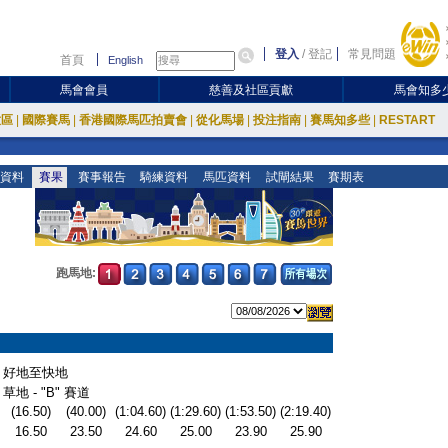
登入
/
登記
常見問題
首頁
English
馬會會員
慈善及社區貢獻
馬會知多
放區
|
國際賽馬
|
香港國際馬匹拍賣會
|
從化馬場
|
投注指南
|
賽馬知多些
|
RESTART
資料
賽果
賽事報告
騎練資料
馬匹資料
試閘結果
賽期表
跑馬地:
好地至快地
草地 - "B" 賽道
(16.50)
(40.00)
(1:04.60)
(1:29.60)
(1:53.50)
(2:19.40)
16.50
23.50
24.60
25.00
23.90
25.90