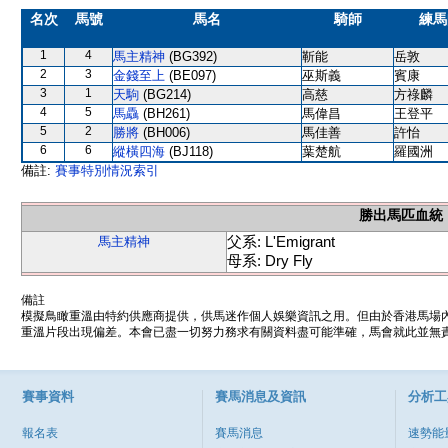
名次
馬號
馬名
騎師
練馬
1
4
馬主精神
(BG392)
靳能
岳敦
2
3
金錢至上
(BE097)
巫斯義
賓康
3
1
天駒
(BG214)
高慈
方祿麟
4
5
馬驫
(BH261)
馬偉昌
王登平
5
2
勝將
(BH006)
馬佳善
許怡
6
6
縱橫四海
(BJ118)
葉楚航
羅國洲
備註:
賽事特別情況索引
勝出馬匹血統
父系: L'Emigrant
馬主精神
母系: Dry Fly
備註
模擬鳥瞰重溫由特約供應商提供，供馬迷作個人娛樂資訊之用。但由於香港馬場
重溫片段出現偏差。本會已盡一切努力務求有關資料盡可能準確，馬會就此並無責
賽事資料
賽馬消息及資訊
分析工
報名表
賽馬消息
速勢能