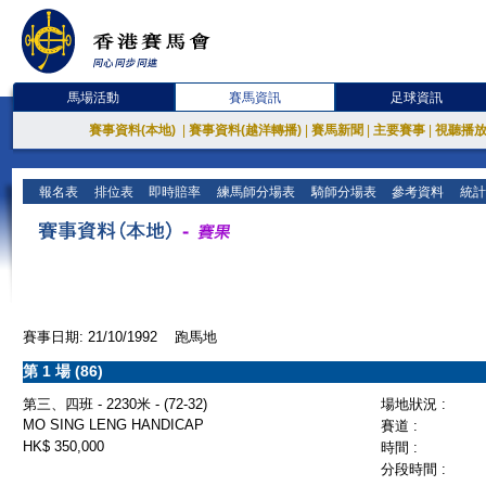
馬場活動
賽馬資訊
足球資訊
賽事資料(本地)
|
賽事資料(越洋轉播)
|
賽馬新聞
|
主要賽事
|
視聽播
報名表
排位表
即時賠率
練馬師分場表
騎師分場表
參考資料
統計
賽事日期: 21/10/1992 跑馬地
第 1 場 (86)
第三、四班 - 2230米 - (72-32)
場地狀況 :
MO SING LENG HANDICAP
賽道 :
HK$ 350,000
時間 :
分段時間 :