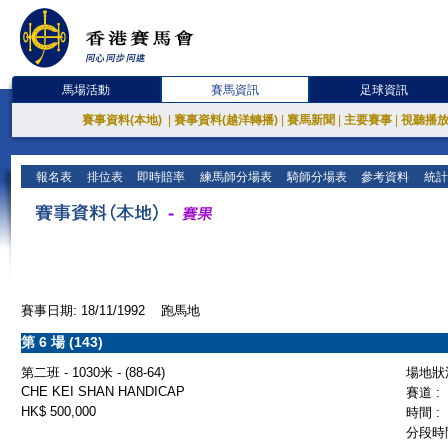
馬場活動
賽馬資訊
足球資訊
賽事資料(本地)
|
賽事資料(越洋轉播)
|
賽馬新聞
|
主要賽事
|
視聽播
報名表
排位表
即時賠率
練馬師分場表
騎師分場表
參考資料
統計
賽事日期: 18/11/1992 跑馬地
第 6 場 (143)
第二班 - 1030米 - (88-64)
場地狀況
CHE KEI SHAN HANDICAP
賽道 :
HK$ 500,000
時間 :
分段時間