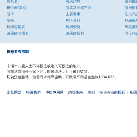
報名表
賽馬消息
速勢能
排位表(本地)
賽馬新聞資料庫
賽日數
賠率
主要賽事
初出馬
賽果
馬匹資料
騎練配
騎師分場表
騎師資料
馬匹搬
練馬師分場表
練馬師資料
貼士指
博彩要有節制
未滿十八歲人士不得投注或進入可投注的地方。
向非法或海外莊家下注，即屬違法，且可被判監禁。
切勿沉迷賭博，如需尋求輔導協助，可致電平和基金熱線1834 633。
常見問題
|
聯絡我們
|
傳媒專用區
|
網頁指南
|
規例
|
提倡有節制博彩
|
私隱