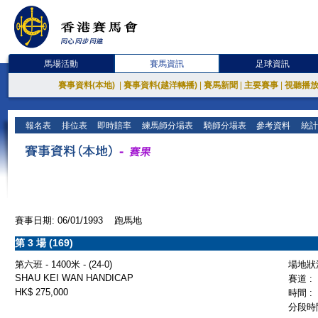
馬場活動
賽馬資訊
足球資訊
賽事資料(本地)
|
賽事資料(越洋轉播)
|
賽馬新聞
|
主要賽事
|
視聽播
報名表
排位表
即時賠率
練馬師分場表
騎師分場表
參考資料
統計
賽事日期: 06/01/1993 跑馬地
第 3 場 (169)
第六班 - 1400米 - (24-0)
場地狀況
SHAU KEI WAN HANDICAP
賽道 :
HK$ 275,000
時間 :
分段時間