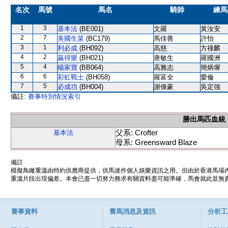
名次
馬號
馬名
騎師
練馬
1
3
基本法
(BE001)
文羅
黃汝安
2
7
美國生菜
(BC179)
馬佳善
許怡
3
1
利必成
(BH092)
高慈
方祿麟
4
2
贏得樂
(BH021)
唐敏生
羅國洲
5
4
楊家寶
(BB064)
高雅志
簡炳墀
6
6
彩虹戰士
(BH058)
羅富全
愛倫
7
5
必成功
(BH004)
謝偉豪
吳定強
備註:
賽事特別情況索引
勝出馬匹血統
父系: Crofter
基本法
母系: Greensward Blaze
備註
模擬鳥瞰重溫由特約供應商提供，供馬迷作個人娛樂資訊之用。但由於香港馬場
重溫片段出現偏差。本會已盡一切努力務求有關資料盡可能準確，馬會就此並無責
賽事資料
賽馬消息及資訊
分析工