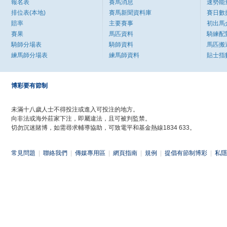
報名表
賽馬消息
速勢能
排位表(本地)
賽馬新聞資料庫
賽日數
賠率
主要賽事
初出馬
賽果
馬匹資料
騎練配
騎師分場表
騎師資料
馬匹搬
練馬師分場表
練馬師資料
貼士指
博彩要有節制
未滿十八歲人士不得投注或進入可投注的地方。
向非法或海外莊家下注，即屬違法，且可被判監禁。
切勿沉迷賭博，如需尋求輔導協助，可致電平和基金熱線1834 633。
常見問題
|
聯絡我們
|
傳媒專用區
|
網頁指南
|
規例
|
提倡有節制博彩
|
私隱