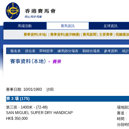
馬場活動
賽馬資訊
足球資訊
賽事資料(本地)
|
賽事資料(越洋轉播)
|
賽馬新聞
|
主要賽事
|
視聽播
報名表
排位表
即時賠率
練馬師分場表
騎師分場表
參考資料
統計
賽事日期: 10/01/1993 沙田
第 3 場 (175)
第三班 - 1400米 - (72-48)
場地狀況
SAN MIGUEL SUPER DRY HANDICAP
賽道 :
HK$ 350,000
時間 :
分段時間