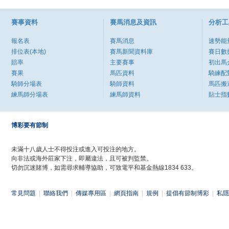
賽事資料
賽馬消息及資訊
分析工
報名表
賽馬消息
速勢能
排位表(本地)
賽馬新聞資料庫
賽日數
賠率
主要賽事
初出馬
賽果
馬匹資料
騎練配
騎師分場表
騎師資料
馬匹搬
練馬師分場表
練馬師資料
貼士指
博彩要有節制
未滿十八歲人士不得投注或進入可投注的地方。
向非法或海外莊家下注，即屬違法，且可被判監禁。
切勿沉迷賭博，如需尋求輔導協助，可致電平和基金熱線1834 633。
常見問題
|
聯絡我們
|
傳媒專用區
|
網頁指南
|
規例
|
提倡有節制博彩
|
私隱