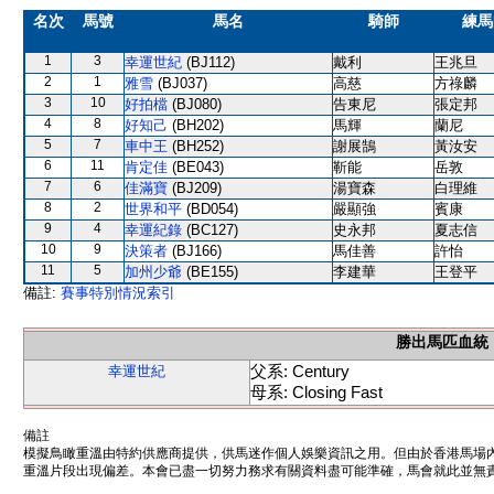
名次
馬號
馬名
騎師
練馬
1
3
幸運世紀
(BJ112)
戴利
王兆旦
2
1
雅雪
(BJ037)
高慈
方祿麟
3
10
好拍檔
(BJ080)
告東尼
張定邦
4
8
好知己
(BH202)
馬輝
蘭尼
5
7
車中王
(BH252)
謝展鵠
黃汝安
6
11
肯定佳
(BE043)
靳能
岳敦
7
6
佳滿寶
(BJ209)
湯寶森
白理維
8
2
世界和平
(BD054)
嚴顯強
賓康
9
4
幸運紀錄
(BC127)
史永邦
夏志信
10
9
決策者
(BJ166)
馬佳善
許怡
11
5
加州少爺
(BE155)
李建華
王登平
備註:
賽事特別情況索引
勝出馬匹血統
父系: Century
幸運世紀
母系: Closing Fast
備註
模擬鳥瞰重溫由特約供應商提供，供馬迷作個人娛樂資訊之用。但由於香港馬場
重溫片段出現偏差。本會已盡一切努力務求有關資料盡可能準確，馬會就此並無責