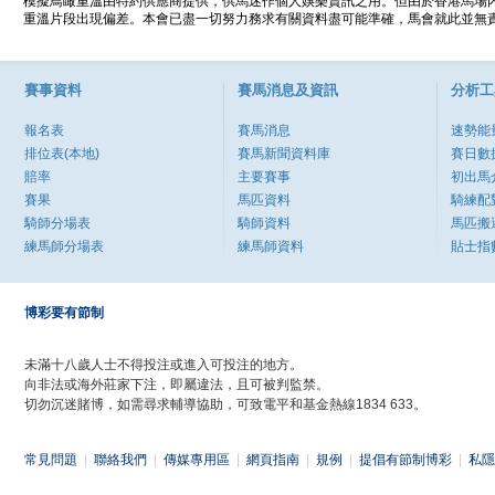
模擬鳥瞰重溫由特約供應商提供，供馬迷作個人娛樂資訊之用。但由於香港馬場
重溫片段出現偏差。本會已盡一切努力務求有關資料盡可能準確，馬會就此並無責
賽事資料
賽馬消息及資訊
分析工
報名表
賽馬消息
速勢能
排位表(本地)
賽馬新聞資料庫
賽日數
賠率
主要賽事
初出馬
賽果
馬匹資料
騎練配
騎師分場表
騎師資料
馬匹搬
練馬師分場表
練馬師資料
貼士指
博彩要有節制
未滿十八歲人士不得投注或進入可投注的地方。
向非法或海外莊家下注，即屬違法，且可被判監禁。
切勿沉迷賭博，如需尋求輔導協助，可致電平和基金熱線1834 633。
常見問題
|
聯絡我們
|
傳媒專用區
|
網頁指南
|
規例
|
提倡有節制博彩
|
私隱