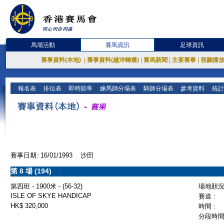
馬場活動
賽馬資訊
足球資訊
賽事資料(本地)
|
賽事資料(越洋轉播)
|
賽馬新聞
|
主要賽事
|
視聽播
報名表
排位表
即時賠率
練馬師分場表
騎師分場表
參考資料
統計
賽事日期: 16/01/1993 沙田
第 8 場 (194)
第四班 - 1900米 - (56-32)
場地狀況 
ISLE OF SKYE HANDICAP
賽道 :
HK$ 320,000
時間 :
分段時間 