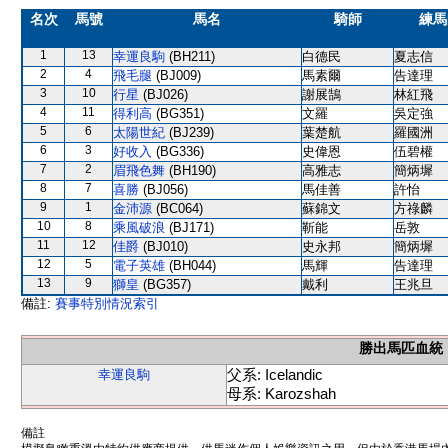
名次
馬號
馬名
騎師
練馬
1
13
幸運良駒
(BH211)
白德民
夏志信
2
4
飛毛腿
(BJ009)
馬素爾
告達理
3
10
行星
(BJ026)
謝展鵠
林紅飛
4
11
得利高
(BG351)
文羅
吳定強
5
6
太陽世紀
(BJ239)
葉楚航
羅國洲
6
3
好收入
(BG336)
史偉恩
伍碧權
7
2
眉飛色舞
(BH190)
高雅志
簡炳墀
8
7
喜勝
(BJ056)
馬佳善
許怡
9
1
金沛源
(BC064)
蘇錦文
方祿麟
10
8
乘風破浪
(BJ171)
靳能
岳敦
11
12
佳爵
(BJ010)
史永邦
簡炳墀
12
5
電子英雄
(BH044)
馬輝
告達理
13
9
獅皇
(BG357)
戴利
王兆旦
備註:
賽事特別情況索引
勝出馬匹血統
父系: Icelandic
幸運良駒
母系: Karozshah
備註