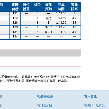
師
實際
排位
檔位
頭馬
完成
獨贏
負磅
體重
距離
時間
賠率
131
---
6
---
1:43.40
2
122
---
5
1:43.50
3.7
頸位
128
---
3
1
1:43.50
14
133
---
1
3-1/2
1:43.90
10
134
---
2
5-3/4
1:44.30
3.7
134
---
---
---
---
---
內手機信號頻繁，因此其他接收系統有可能受干擾而令模擬鳥瞰
任。至於賽馬結果, 馬迷應參考實際的賽馬片段為準。
具
視聽播放區
實用資訊
量
賽日收音機
賽馬日一般資訊