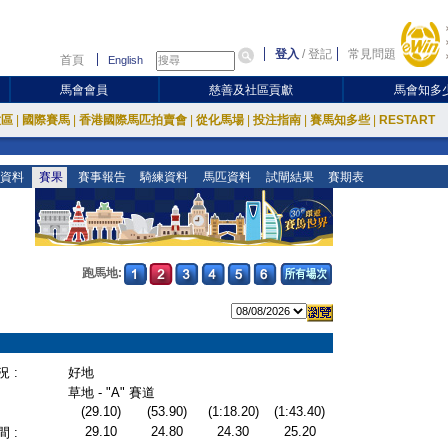
登入
/
登記
常見問題
首頁
English
馬會會員
慈善及社區貢獻
馬會知多
放區
|
國際賽馬
|
香港國際馬匹拍賣會
|
從化馬場
|
投注指南
|
賽馬知多些
|
RESTART
資料
賽果
賽事報告
騎練資料
馬匹資料
試閘結果
賽期表
跑馬地:
 :
好地
草地 - "A" 賽道
(29.10)
(53.90)
(1:18.20)
(1:43.40)
29.10
24.80
24.30
25.20
 :