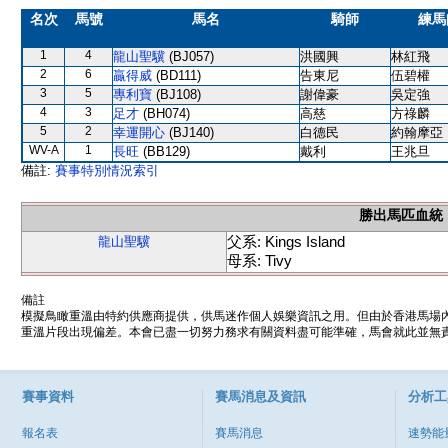
名次
馬號
馬名
騎師
練馬
1
4
龍山聖驥
(BJ057)
洪國興
林紅飛
2
6
贏得威
(BD111)
告東尼
伍碧權
3
5
專利寶
(BJ108)
謝偉豪
吳定強
4
3
足才
(BH074)
高慈
方祿麟
5
2
幸運開心
(BJ140)
白德民
約翰摩亞
WV-A
1
長旺
(BB129)
戴利
王兆旦
備註:
賽事特別情況索引
勝出馬匹血統
父系: Kings Island
龍山聖驥
母系: Tivy
備註
模擬鳥瞰重溫由特約供應商提供，供馬迷作個人娛樂資訊之用。但由於香港馬場
重溫片段出現偏差。本會已盡一切努力務求有關資料盡可能準確，馬會就此並無責
賽事資料
賽馬消息及資訊
分析工
報名表
賽馬消息
速勢能