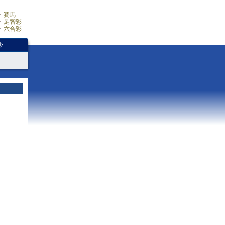
賽馬
足智彩
六合彩
少