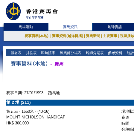
馬場活動
賽馬資訊
足球資訊
賽事資料(本地)
|
賽事資料(越洋轉播)
|
賽馬新聞
|
主要賽事
|
視聽播
報名表
排位表
即時賠率
練馬師分場表
騎師分場表
參考資料
統計
賽事日期: 27/01/1993 跑馬地
第 2 場 (211)
第五班 - 1650米 - (40-16)
場地狀況
MOUNT NICHOLSON HANDICAP
賽道 :
HK$ 300,000
時間 :
分段時間