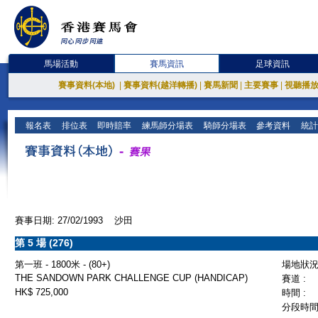
馬場活動
賽馬資訊
足球資訊
賽事資料(本地)
|
賽事資料(越洋轉播)
|
賽馬新聞
|
主要賽事
|
視聽播
報名表
排位表
即時賠率
練馬師分場表
騎師分場表
參考資料
統計
賽事日期: 27/02/1993 沙田
第 5 場 (276)
第一班 - 1800米 - (80+)
場地狀況 
THE SANDOWN PARK CHALLENGE CUP (HANDICAP)
賽道 :
HK$ 725,000
時間 :
分段時間 