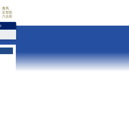
賽馬
足智彩
六合彩
少