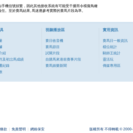
內手機信號頻繁，因此其他接收系統有可能受干擾而令模擬鳥瞰
任。至於賽馬結果, 馬迷應參考實際的賽馬片段為準。
具
視聽播放區
實用資訊
量
賽日收音機
賽馬日一般資訊
據
賽馬節目
檔位統計
介紹
試閘片段
騎師王統計
對及初岀馬成績
自購馬來港前賽事片段
靈活玩
遷紀錄
賽馬娛樂新聞
傳媒專用區
數
條款
|
免責聲明
|
網絡保安
版權所有 不得轉載 © 2000