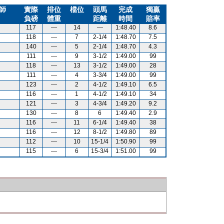
師
實際
排位
檔位
頭馬
完成
獨贏
負磅
體重
距離
時間
賠率
117
---
14
---
1:48.40
8.6
118
---
7
2-1/4
1:48.70
7.5
140
---
5
2-1/4
1:48.70
4.3
111
---
9
3-1/2
1:49.00
99
118
---
13
3-1/2
1:49.00
28
111
---
4
3-3/4
1:49.00
99
123
---
2
4-1/2
1:49.10
6.5
116
---
1
4-1/2
1:49.10
34
121
---
3
4-3/4
1:49.20
9.2
130
---
8
6
1:49.40
2.9
116
---
11
6-1/4
1:49.40
38
116
---
12
8-1/2
1:49.80
89
112
---
10
15-1/4
1:50.90
99
115
---
6
15-3/4
1:51.00
99