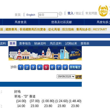
登入
/
登記
常見問題
首頁
English
馬會會員
慈善及社區貢獻
馬會知多
放區
|
國際賽馬
|
香港國際馬匹拍賣會
|
從化馬場
|
投注指南
|
賽馬知多些
|
RESTART
資料
賽果
賽事報告
騎練資料
馬匹資料
試閘結果
賽期表
沙田:
:
好地
草地 - "D" 賽道
(14.00)
(37.00)
(1:00.80)
(1:24.60)
(1:48.40)
14.00
23.00
23.80
23.80
23.80
: