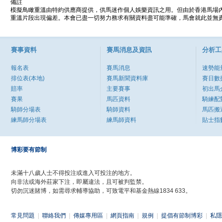
備註
模擬鳥瞰重溫由特約供應商提供，供馬迷作個人娛樂資訊之用。但由於香港馬場
重溫片段出現偏差。本會已盡一切努力務求有關資料盡可能準確，馬會就此並無責
賽事資料
賽馬消息及資訊
分析工
報名表
賽馬消息
速勢能
排位表(本地)
賽馬新聞資料庫
賽日數
賠率
主要賽事
初出馬
賽果
馬匹資料
騎練配
騎師分場表
騎師資料
馬匹搬
練馬師分場表
練馬師資料
貼士指
博彩要有節制
未滿十八歲人士不得投注或進入可投注的地方。
向非法或海外莊家下注，即屬違法，且可被判監禁。
切勿沉迷賭博，如需尋求輔導協助，可致電平和基金熱線1834 633。
常見問題
|
聯絡我們
|
傳媒專用區
|
網頁指南
|
規例
|
提倡有節制博彩
|
私隱