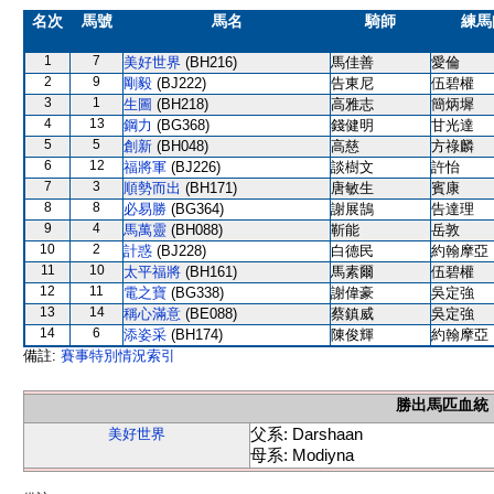
名次
馬號
馬名
騎師
練馬
1
7
美好世界
(BH216)
馬佳善
愛倫
2
9
剛毅
(BJ222)
告東尼
伍碧權
3
1
生圖
(BH218)
高雅志
簡炳墀
4
13
鋼力
(BG368)
錢健明
甘光達
5
5
創新
(BH048)
高慈
方祿麟
6
12
福將軍
(BJ226)
談樹文
許怡
7
3
順勢而出
(BH171)
唐敏生
賓康
8
8
必易勝
(BG364)
謝展鵠
告達理
9
4
馬萬靈
(BH088)
靳能
岳敦
10
2
計惑
(BJ228)
白德民
約翰摩亞
11
10
太平福將
(BH161)
馬素爾
伍碧權
12
11
電之寶
(BG338)
謝偉豪
吳定強
13
14
稱心滿意
(BE088)
蔡鎮威
吳定強
14
6
添姿采
(BH174)
陳俊輝
約翰摩亞
備註:
賽事特別情況索引
勝出馬匹血統
父系: Darshaan
美好世界
母系: Modiyna