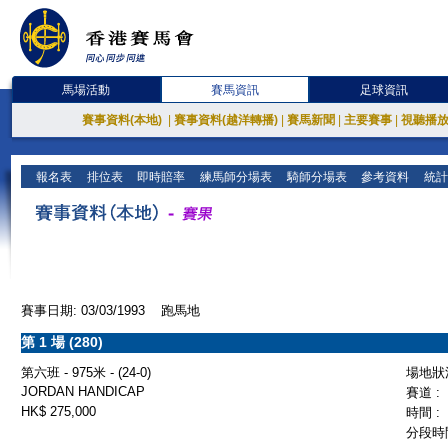
馬場活動
賽馬資訊
足球資訊
賽事資料(本地)
|
賽事資料(越洋轉播)
|
賽馬新聞
|
主要賽事
|
視聽播
報名表
排位表
即時賠率
練馬師分場表
騎師分場表
參考資料
統計
賽事日期: 03/03/1993 跑馬地
第 1 場 (280)
第六班 - 975米 - (24-0)
場地狀況
JORDAN HANDICAP
賽道 :
HK$ 275,000
時間 :
分段時間