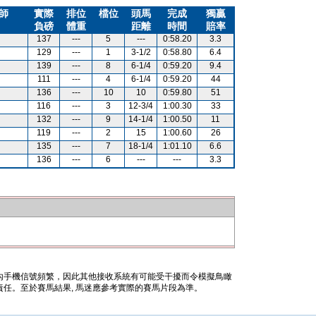
師
實際
排位
檔位
頭馬
完成
獨贏
負磅
體重
距離
時間
賠率
137
---
5
---
0:58.20
3.3
129
---
1
3-1/2
0:58.80
6.4
139
---
8
6-1/4
0:59.20
9.4
111
---
4
6-1/4
0:59.20
44
136
---
10
10
0:59.80
51
116
---
3
12-3/4
1:00.30
33
132
---
9
14-1/4
1:00.50
11
119
---
2
15
1:00.60
26
135
---
7
18-1/4
1:01.10
6.6
136
---
6
---
---
3.3
內手機信號頻繁，因此其他接收系統有可能受干擾而令模擬鳥瞰
任。至於賽馬結果, 馬迷應參考實際的賽馬片段為準。