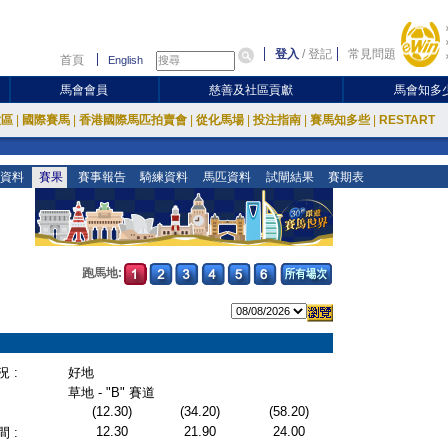
登入
/
登記
常見問題
首頁
English
馬會會員
慈善及社區貢獻
馬會知多
放區
|
國際賽馬
|
香港國際馬匹拍賣會
|
從化馬場
|
投注指南
|
賽馬知多些
|
RESTART
資料
賽果
賽事報告
騎練資料
馬匹資料
試閘結果
賽期表
跑馬地:
 :
好地
草地 - "B" 賽道
(12.30)
(34.20)
(58.20)
12.30
21.90
24.00
 :