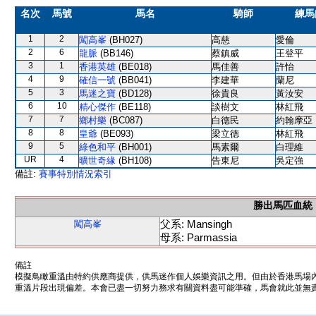
名次
馬號
馬名
騎師
練馬
1
2
闖高峯
(BH027)
高慈
愛倫
2
6
龍脈
(BB146)
蔡鎮威
王登平
3
1
香港英雄
(BE018)
馬佳善
許怡
4
9
確信一號
(BB041)
李建華
蘭尼
5
3
馬迷之寶
(BD128)
徐貴良
黃汝安
6
10
精心傑作
(BE118)
談樹文
林紅飛
7
7
鄉村樂
(BC087)
白德民
約翰摩亞
8
8
皇爺
(BE093)
梁立德
林紅飛
9
5
綠色和平
(BH001)
馬素爾
白理維
UR
4
曠世奇緣
(BH108)
告東尼
吳定強
備註:
賽事特別情況索引
勝出馬匹血統
父系: Mansingh
闖高峯
母系: Parmassia
備註
模擬鳥瞰重溫由特約供應商提供，供馬迷作個人娛樂資訊之用。但由於香港馬場
重溫片段出現偏差。本會已盡一切努力務求有關資料盡可能準確，馬會就此並無責