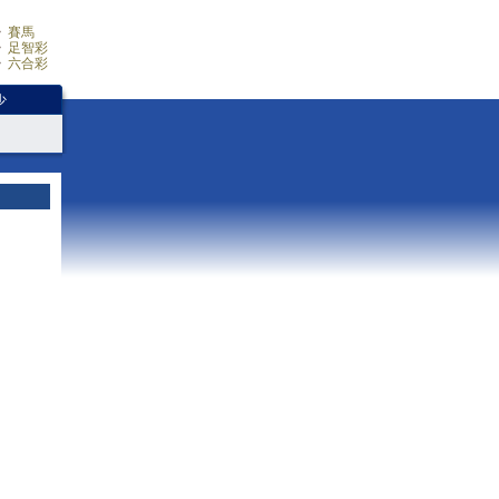
賽馬
足智彩
六合彩
少