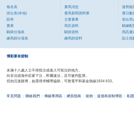
報名表
賽馬消息
速勢能
排位表(本地)
賽馬新聞資料庫
賽日數
賠率
主要賽事
初出馬
賽果
馬匹資料
騎練配
騎師分場表
騎師資料
馬匹搬
練馬師分場表
練馬師資料
貼士指
博彩要有節制
未滿十八歲人士不得投注或進入可投注的地方。
向非法或海外莊家下注，即屬違法，且可被判監禁。
切勿沉迷賭博，如需尋求輔導協助，可致電平和基金熱線1834 633。
常見問題
|
聯絡我們
|
傳媒專用區
|
網頁指南
|
規例
|
提倡有節制博彩
|
私隱