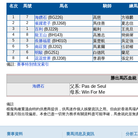
名次
馬號
馬名
騎師
練馬
1
7
海鑽石
(BG226)
高慈
方祿麟
2
2
雀躍君子
(BJ268)
馬佳善
夏志信
3
1
百利
(BJ229)
戴利
王兆旦
4
8
龍王山
(BH143)
高雅志
簡炳墀
5
3
長勝福星
(BH010)
葉楚航
吳定強
6
5
南莊寶
(BJ202)
馬素爾
伍碧權
7
6
明駿
(BG251)
白德民
蘭尼
8
4
花花世界
(BJ208)
李易學
張定邦
備註:
賽事特別情況索引
勝出馬匹血統
父系: Pas de Seul
海鑽石
母系: Win For Me
備註
模擬鳥瞰重溫由特約供應商提供，供馬迷作個人娛樂資訊之用。但由於香港馬場
重溫片段出現偏差。本會已盡一切努力務求有關資料盡可能準確，馬會就此並無責
賽事資料
賽馬消息及資訊
分析工