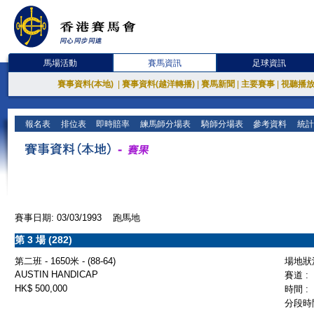
馬場活動
賽馬資訊
足球資訊
賽事資料(本地)
|
賽事資料(越洋轉播)
|
賽馬新聞
|
主要賽事
|
視聽播
報名表
排位表
即時賠率
練馬師分場表
騎師分場表
參考資料
統計
賽事日期: 03/03/1993 跑馬地
第 3 場 (282)
第二班 - 1650米 - (88-64)
場地狀況
AUSTIN HANDICAP
賽道 :
HK$ 500,000
時間 :
分段時間