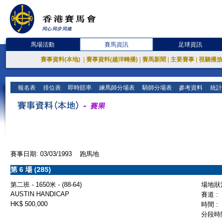
馬場活動
賽馬資訊
足球資訊
賽事資料(本地)
|
賽事資料(越洋轉播)
|
賽馬新聞
|
主要賽事
|
視聽播
報名表
排位表
即時賠率
練馬師分場表
騎師分場表
參考資料
統計
賽事日期: 03/03/1993 跑馬地
第 6 場 (285)
第二班 - 1650米 - (88-64)
場地狀況
AUSTIN HANDICAP
賽道 :
HK$ 500,000
時間 :
分段時間