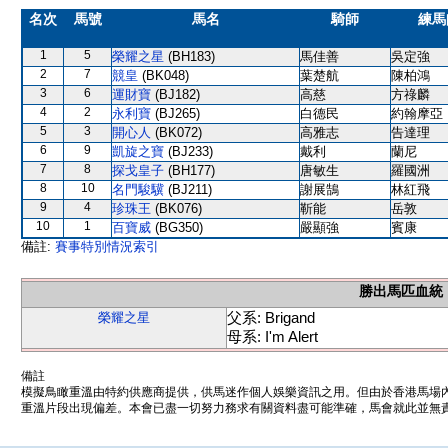
名次
馬號
馬名
騎師
練馬
1
5
榮耀之星
(BH183)
馬佳善
吳定強
2
7
競皇
(BK048)
葉楚航
陳柏鴻
3
6
運財寶
(BJ182)
高慈
方祿麟
4
2
永利寶
(BJ265)
白德民
約翰摩亞
5
3
開心人
(BK072)
高雅志
告達理
6
9
凱旋之寶
(BJ233)
戴利
蘭尼
7
8
探戈皇子
(BH177)
唐敏生
羅國洲
8
10
名門駿驥
(BJ211)
謝展鵠
林紅飛
9
4
珍珠王
(BK076)
靳能
岳敦
10
1
百寶威
(BG350)
嚴顯強
賓康
備註:
賽事特別情況索引
勝出馬匹血統
父系: Brigand
榮耀之星
母系: I'm Alert
備註
模擬鳥瞰重溫由特約供應商提供，供馬迷作個人娛樂資訊之用。但由於香港馬場
重溫片段出現偏差。本會已盡一切努力務求有關資料盡可能準確，馬會就此並無責