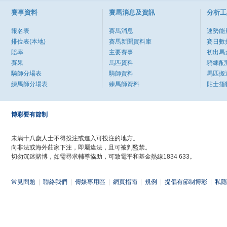
賽事資料
賽馬消息及資訊
分析工
報名表
賽馬消息
速勢能
排位表(本地)
賽馬新聞資料庫
賽日數
賠率
主要賽事
初出馬
賽果
馬匹資料
騎練配
騎師分場表
騎師資料
馬匹搬
練馬師分場表
練馬師資料
貼士指
博彩要有節制
未滿十八歲人士不得投注或進入可投注的地方。
向非法或海外莊家下注，即屬違法，且可被判監禁。
切勿沉迷賭博，如需尋求輔導協助，可致電平和基金熱線1834 633。
常見問題
|
聯絡我們
|
傳媒專用區
|
網頁指南
|
規例
|
提倡有節制博彩
|
私隱