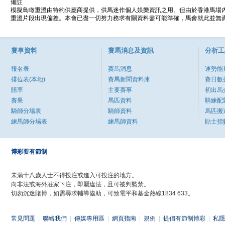
備註
模擬鳥瞰重溫由特約供應商提供，供馬迷作個人娛樂資訊之用。但由於香港馬場
重溫片段出現偏差。本會已盡一切努力務求有關資料盡可能準確，馬會就此並無責
賽事資料
賽馬消息及資訊
分析工
報名表
賽馬消息
速勢能
排位表(本地)
賽馬新聞資料庫
賽日數
賠率
主要賽事
初出馬
賽果
馬匹資料
騎練配
騎師分場表
騎師資料
馬匹搬
練馬師分場表
練馬師資料
貼士指
博彩要有節制
未滿十八歲人士不得投注或進入可投注的地方。
向非法或海外莊家下注，即屬違法，且可被判監禁。
切勿沉迷賭博，如需尋求輔導協助，可致電平和基金熱線1834 633。
常見問題
|
聯絡我們
|
傳媒專用區
|
網頁指南
|
規例
|
提倡有節制博彩
|
私隱