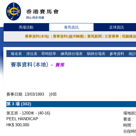
馬場活動
賽馬資訊
足球資訊
賽事資料(本地)
|
賽事資料(越洋轉播)
|
賽馬新聞
|
主要賽事
|
視聽播
報名表
排位表
即時賠率
練馬師分場表
騎師分場表
參考資料
統計
賽事日期: 13/03/1993 沙田
第 3 場 (302)
第五班 - 1200米 - (40-16)
場地狀況
PEEL HANDICAP
賽道 :
HK$ 300,000
時間 :
分段時間