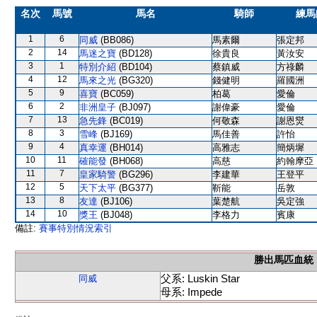
名次
馬號
馬名
騎師
練馬
1
6
同威
(BB086)
馬素爾
張定邦
2
14
馬迷之寶
(BD128)
徐貴良
黃汝安
3
1
特別介紹
(BD104)
蔡鎮威
方祿麟
4
12
馬來之光
(BG320)
錢健明
羅國洲
5
9
喜寶
(BC059)
柏葛
愛倫
6
2
非洲皇子
(BJ097)
謝偉豪
愛倫
7
13
急先鋒
(BC019)
何敬森
謝恩爕
8
3
雪峰
(BJ169)
馬佳善
許怡
9
4
真幸運
(BH014)
高雅志
簡炳墀
10
11
確能發
(BH068)
高慈
約翰摩亞
11
7
皇家騎警
(BG296)
李建華
王登平
12
5
天下太平
(BG377)
靳能
岳敦
13
8
友達
(BJ106)
葉楚航
吳定強
14
10
獎王
(BJ048)
李格力
賓康
備註:
賽事特別情況索引
勝出馬匹血統
父系: Luskin Star
同威
母系: Impede