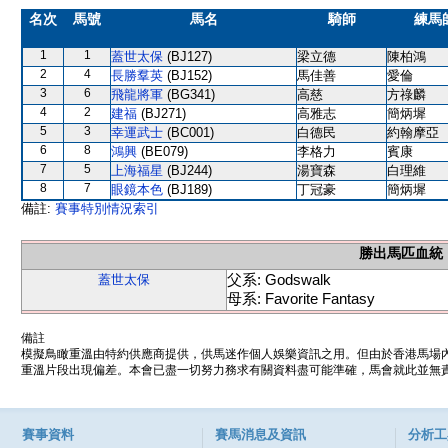
名次
馬號
馬名
騎師
練馬
1
1
蓋世太保
(BJ127)
梁立德
陳柏鴻
2
4
長勝羣英
(BJ152)
馬佳善
愛倫
3
6
飛龍將軍
(BG341)
高慈
方祿麟
4
2
建福
(BJ271)
高雅志
簡炳墀
5
3
幸運武士
(BC001)
白德民
約翰摩亞
6
8
鴻興
(BE079)
李格力
賓康
7
5
上海福星
(BJ244)
湯寶森
白理維
8
7
眼鏡本色
(BJ189)
丁冠豪
簡炳墀
備註:
賽事特別情況索引
勝出馬匹血統
父系: Godswalk
蓋世太保
母系: Favorite Fantasy
備註
模擬鳥瞰重溫由特約供應商提供，供馬迷作個人娛樂資訊之用。但由於香港馬場
重溫片段出現偏差。本會已盡一切努力務求有關資料盡可能準確，馬會就此並無責
賽事資料
賽馬消息及資訊
分析工