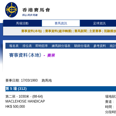
馬場活動
賽馬資訊
足球資訊
賽事資料(本地)
|
賽事資料(越洋轉播)
|
賽馬新聞
|
主要賽事
|
視聽播
報名表
排位表
即時賠率
練馬師分場表
騎師分場表
參考資料
統計
賽事日期: 17/03/1993 跑馬地
第 5 場 (312)
第二班 - 1030米 - (88-64)
場地狀況
MACLEHOSE HANDICAP
賽道 :
HK$ 500,000
時間 :
分段時間