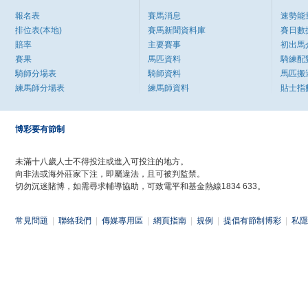
報名表
賽馬消息
速勢能
排位表(本地)
賽馬新聞資料庫
賽日數
賠率
主要賽事
初出馬
賽果
馬匹資料
騎練配
騎師分場表
騎師資料
馬匹搬
練馬師分場表
練馬師資料
貼士指
博彩要有節制
未滿十八歲人士不得投注或進入可投注的地方。
向非法或海外莊家下注，即屬違法，且可被判監禁。
切勿沉迷賭博，如需尋求輔導協助，可致電平和基金熱線1834 633。
常見問題
|
聯絡我們
|
傳媒專用區
|
網頁指南
|
規例
|
提倡有節制博彩
|
私隱