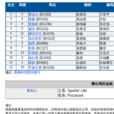
名次
馬號
馬名
騎師
練馬
1
3
紫金山
(BJ163)
徐貴良
王登平
2
4
龍驥
(BH155)
馬佳善
許怡
3
8
貴族藍
(BG236)
謝偉豪
吳定強
4
5
威采
(BG216)
告東尼
黃偉烈
5
11
鑽石伶王
(BJ078)
靳能
岳敦
6
6
旭日初昇
(BH123)
葉楚航
羅國洲
7
2
威景
(BH086)
李格力
賓康
8
7
彩龍
(BC117)
湯寶森
蘭尼
9
12
百發龍
(BD143)
戴利
王兆旦
10
9
海紅寶
(BJ033)
高慈
方祿麟
11
1
新妙
(BH002)
白德民
約翰摩亞
12
10
手袋之寶
(BJ159)
嚴顯強
甘光達
備註:
賽事特別情況索引
勝出馬匹血統
父系: Sportin' Life
紫金山
母系: Pocasset
備註
模擬鳥瞰重溫由特約供應商提供，供馬迷作個人娛樂資訊之用。但由於香港馬場
重溫片段出現偏差。本會已盡一切努力務求有關資料盡可能準確，馬會就此並無責