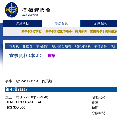
馬場活動
賽馬資訊
足球資訊
賽事資料(本地)
|
賽事資料(越洋轉播)
|
賽馬新聞
|
主要賽事
|
視聽播
報名表
排位表
即時賠率
練馬師分場表
騎師分場表
參考資料
統計
賽事日期: 24/03/1993 跑馬地
第 4 場 (326)
第五、六班 - 2230米 - (40-0)
場地狀況 :
HUNG HOM HANDICAP
賽道 :
HK$ 300,000
時間 :
分段時間 :