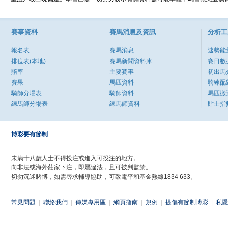
賽事資料
賽馬消息及資訊
分析工
報名表
賽馬消息
速勢能
排位表(本地)
賽馬新聞資料庫
賽日數
賠率
主要賽事
初出馬
賽果
馬匹資料
騎練配
騎師分場表
騎師資料
馬匹搬
練馬師分場表
練馬師資料
貼士指
博彩要有節制
未滿十八歲人士不得投注或進入可投注的地方。
向非法或海外莊家下注，即屬違法，且可被判監禁。
切勿沉迷賭博，如需尋求輔導協助，可致電平和基金熱線1834 633。
常見問題
|
聯絡我們
|
傳媒專用區
|
網頁指南
|
規例
|
提倡有節制博彩
|
私隱