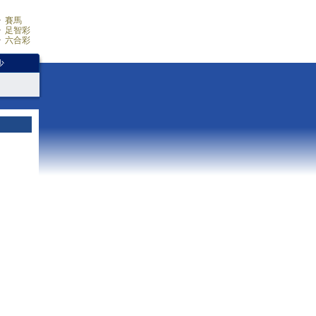
賽馬
足智彩
六合彩
少