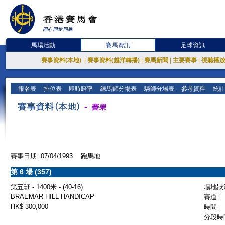
馬場活動
賽馬資訊
足球資訊
賽事資料(本地)
|
賽事資料(越洋轉播)
|
賽馬新聞
|
主要賽事
|
視聽播
報名表
排位表
即時賠率
練馬師分場表
騎師分場表
參考資料
統計
賽事日期: 07/04/1993 跑馬地
第 6 場 (357)
第五班 - 1400米 - (40-16)
場地狀況
BRAEMAR HILL HANDICAP
賽道 :
HK$ 300,000
時間 :
分段時間