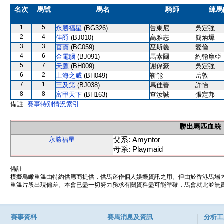
名次
馬號
馬名
騎師
練馬
1
5
永勝福星
(BG326)
告東尼
吳定強
2
4
佳爵
(BJ010)
高雅志
簡炳墀
3
3
喜寶
(BC059)
巫斯義
愛倫
4
6
金電腦
(BJ091)
馬素爾
約翰摩亞
5
7
天鷹
(BH009)
謝偉豪
吳定強
6
2
上海之威
(BH049)
靳能
岳敦
7
1
三及第
(BJ038)
馬佳善
許怡
8
8
富甲天下
(BH163)
查汝誠
張定邦
備註:
賽事特別情況索引
勝出馬匹血統
父系: Amyntor
永勝福星
母系: Playmaid
備註
模擬鳥瞰重溫由特約供應商提供，供馬迷作個人娛樂資訊之用。但由於香港馬場
重溫片段出現偏差。本會已盡一切努力務求有關資料盡可能準確，馬會就此並無責
賽事資料
賽馬消息及資訊
分析工