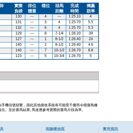
師
實際
排位
檔位
頭馬
完成
獨贏
負磅
體重
距離
時間
賠率
130
---
4
---
1:25.10
4
131
---
3
4
1:25.70
5.5
132
---
6
4
1:25.70
5.3
129
---
8
7-1/4
1:26.20
39
127
---
1
8-1/2
1:26.40
24
140
---
2
8-1/2
1:26.40
4.6
140
---
7
10-1/2
1:26.70
8.8
123
---
5
10-3/4
1:26.70
5
內手機信號頻繁，因此其他接收系統有可能受干擾而令模擬鳥瞰
任。至於賽馬結果, 馬迷應參考實際的賽馬片段為準。
具
視聽播放區
實用資訊