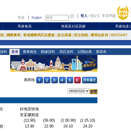
登入
/
登記
常見問題
首頁
English
馬會會員
慈善及社區貢獻
馬會知多
放區
|
國際賽馬
|
香港國際馬匹拍賣會
|
從化馬場
|
投注指南
|
賽馬知多些
|
RESTART
資料
賽果
賽事報告
騎練資料
馬匹資料
試閘結果
賽期表
跑馬地:
 :
好地至快地
安妥膠跑道
(13.90)
(36.80)
(1:00.90)
(1:25.10)
13.90
22.90
24.10
24.20
 :