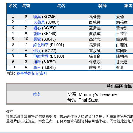
名次
馬號
馬名
騎師
練馬
1
9
曉高
(BG246)
馬佳善
愛倫
2
1
大蘋果
(BJ007)
白德民
約翰摩亞
3
2
祖心
(BG256)
巫斯義
黃偉烈
4
8
龍脈
(BB146)
蔡鎮威
王登平
5
10
靈驥
(BJ045)
高雅志
簡炳墀
6
7
綠色和平
(BH001)
馬素爾
白理維
7
4
佳境
(BC122)
查汝誠
羅國洲
8
5
飛龍世界
(BC100)
徐貴良
陳柏鴻
9
3
旭翠
(BJ059)
何敬森
甘光達
10
6
獎王
(BJ048)
嚴顯強
賓康
備註:
賽事特別情況索引
勝出馬匹血統
父系: Mummy's Treasure
曉高
母系: Thai Sabai
備註
模擬鳥瞰重溫由特約供應商提供，供馬迷作個人娛樂資訊之用。但由於香港馬場
重溫片段出現偏差。本會已盡一切努力務求有關資料盡可能準確，馬會就此並無責