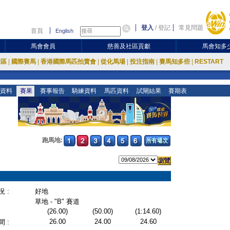
登入
/
登記
常見問題
首頁
English
馬會會員
慈善及社區貢獻
馬會知多
放區
|
國際賽馬
|
香港國際馬匹拍賣會
|
從化馬場
|
投注指南
|
賽馬知多些
|
RESTART
資料
賽果
賽事報告
騎練資料
馬匹資料
試閘結果
賽期表
跑馬地:
 :
好地
草地 - "B" 賽道
(26.00)
(50.00)
(1:14.60)
26.00
24.00
24.60
 :