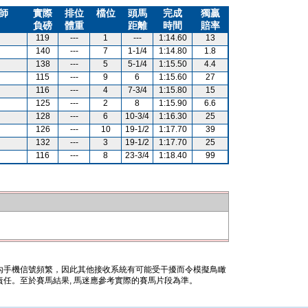
師
實際
排位
檔位
頭馬
完成
獨贏
負磅
體重
距離
時間
賠率
119
---
1
---
1:14.60
13
140
---
7
1-1/4
1:14.80
1.8
138
---
5
5-1/4
1:15.50
4.4
115
---
9
6
1:15.60
27
116
---
4
7-3/4
1:15.80
15
125
---
2
8
1:15.90
6.6
128
---
6
10-3/4
1:16.30
25
126
---
10
19-1/2
1:17.70
39
132
---
3
19-1/2
1:17.70
25
116
---
8
23-3/4
1:18.40
99
內手機信號頻繁，因此其他接收系統有可能受干擾而令模擬鳥瞰
任。至於賽馬結果, 馬迷應參考實際的賽馬片段為準。