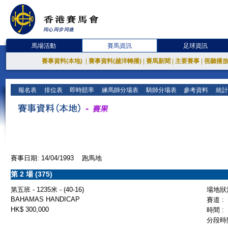
馬場活動
賽馬資訊
足球資訊
賽事資料(本地)
|
賽事資料(越洋轉播)
|
賽馬新聞
|
主要賽事
|
視聽播
報名表
排位表
即時賠率
練馬師分場表
騎師分場表
參考資料
統計
賽事日期: 14/04/1993 跑馬地
第 2 場 (375)
第五班 - 1235米 - (40-16)
場地狀況
BAHAMAS HANDICAP
賽道 :
HK$ 300,000
時間 :
分段時間