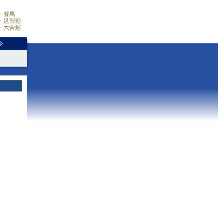
賽馬
足智彩
六合彩
少