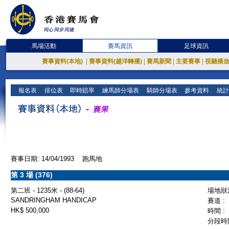
馬場活動
賽馬資訊
足球資訊
賽事資料(本地)
|
賽事資料(越洋轉播)
|
賽馬新聞
|
主要賽事
|
視聽播
報名表
排位表
即時賠率
練馬師分場表
騎師分場表
參考資料
統計
賽事日期: 14/04/1993 跑馬地
第 3 場 (376)
第二班 - 1235米 - (88-64)
場地狀況
SANDRINGHAM HANDICAP
賽道 :
HK$ 500,000
時間 :
分段時間