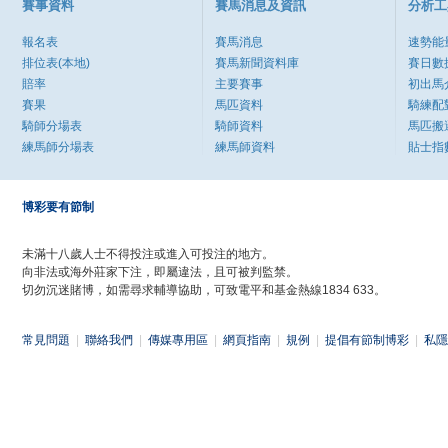
賽事資料
賽馬消息及資訊
分析工
報名表
賽馬消息
速勢能
排位表(本地)
賽馬新聞資料庫
賽日數
賠率
主要賽事
初出馬
賽果
馬匹資料
騎練配
騎師分場表
騎師資料
馬匹搬
練馬師分場表
練馬師資料
貼士指
博彩要有節制
未滿十八歲人士不得投注或進入可投注的地方。
向非法或海外莊家下注，即屬違法，且可被判監禁。
切勿沉迷賭博，如需尋求輔導協助，可致電平和基金熱線1834 633。
常見問題
|
聯絡我們
|
傳媒專用區
|
網頁指南
|
規例
|
提倡有節制博彩
|
私隱