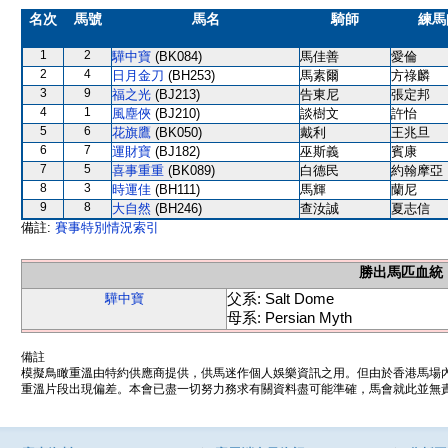
名次
馬號
馬名
騎師
練馬
1
2
驊中寶
(BK084)
馬佳善
愛倫
2
4
日月金刀
(BH253)
馬素爾
方祿麟
3
9
福之光
(BJ213)
告東尼
張定邦
4
1
風塵俠
(BJ210)
談樹文
許怡
5
6
花旗鷹
(BK050)
戴利
王兆旦
6
7
運財寶
(BJ182)
巫斯義
賓康
7
5
喜事重重
(BK089)
白德民
約翰摩亞
8
3
時運佳
(BH111)
馬輝
蘭尼
9
8
大自然
(BH246)
查汝誠
夏志信
備註:
賽事特別情況索引
勝出馬匹血統
父系: Salt Dome
驊中寶
母系: Persian Myth
備註
模擬鳥瞰重溫由特約供應商提供，供馬迷作個人娛樂資訊之用。但由於香港馬場
重溫片段出現偏差。本會已盡一切努力務求有關資料盡可能準確，馬會就此並無責