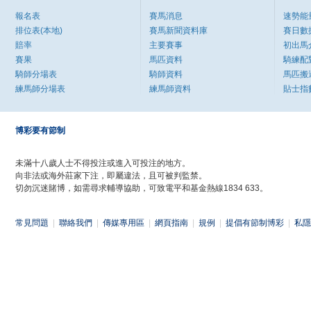
報名表
賽馬消息
速勢能
排位表(本地)
賽馬新聞資料庫
賽日數
賠率
主要賽事
初出馬
賽果
馬匹資料
騎練配
騎師分場表
騎師資料
馬匹搬
練馬師分場表
練馬師資料
貼士指
博彩要有節制
未滿十八歲人士不得投注或進入可投注的地方。
向非法或海外莊家下注，即屬違法，且可被判監禁。
切勿沉迷賭博，如需尋求輔導協助，可致電平和基金熱線1834 633。
常見問題
|
聯絡我們
|
傳媒專用區
|
網頁指南
|
規例
|
提倡有節制博彩
|
私隱