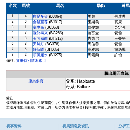
名次
馬號
馬名
騎師
練馬
1
4
康樂多寶
(BJ064)
馬輝
告達理
2
6
金錢至尊
(BJ017)
巫斯義
賓康
3
1
贏中贏
(BC058)
陳俊輝
吳定強
4
7
飛俠泰來
(BG286)
羅富全
愛倫
5
8
玉面威龍
(BH212)
告東尼
王登平
6
3
天然好
(BG378)
馬佳善
愛倫
7
5
好新聞
(BH035)
高雅志
簡炳墀
8
2
順風順水
(BJ275)
馬素爾
許怡
備註:
賽事特別情況索引
勝出馬匹血統
父系: Habituate
康樂多寶
母系: Ballare
備註
模擬鳥瞰重溫由特約供應商提供，供馬迷作個人娛樂資訊之用。但由於香港馬場
重溫片段出現偏差。本會已盡一切努力務求有關資料盡可能準確，馬會就此並無責
賽事資料
賽馬消息及資訊
分析工