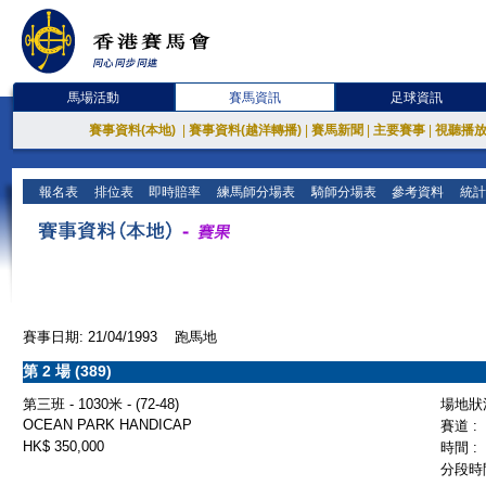
馬場活動
賽馬資訊
足球資訊
賽事資料(本地)
|
賽事資料(越洋轉播)
|
賽馬新聞
|
主要賽事
|
視聽播
報名表
排位表
即時賠率
練馬師分場表
騎師分場表
參考資料
統計
賽事日期: 21/04/1993 跑馬地
第 2 場 (389)
第三班 - 1030米 - (72-48)
場地狀況
OCEAN PARK HANDICAP
賽道 :
HK$ 350,000
時間 :
分段時間