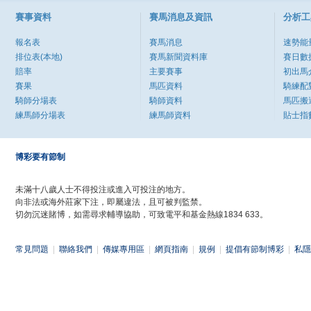
賽事資料
賽馬消息及資訊
分析工
報名表
賽馬消息
速勢能
排位表(本地)
賽馬新聞資料庫
賽日數
賠率
主要賽事
初出馬
賽果
馬匹資料
騎練配
騎師分場表
騎師資料
馬匹搬
練馬師分場表
練馬師資料
貼士指
博彩要有節制
未滿十八歲人士不得投注或進入可投注的地方。
向非法或海外莊家下注，即屬違法，且可被判監禁。
切勿沉迷賭博，如需尋求輔導協助，可致電平和基金熱線1834 633。
常見問題
|
聯絡我們
|
傳媒專用區
|
網頁指南
|
規例
|
提倡有節制博彩
|
私隱