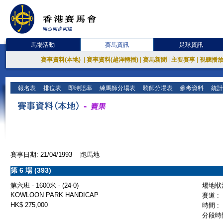
馬場活動
賽馬資訊
足球資訊
賽事資料(本地)
|
賽事資料(越洋轉播)
|
賽馬新聞
|
主要賽事
|
視聽播
報名表
排位表
即時賠率
練馬師分場表
騎師分場表
參考資料
統計
賽事日期: 21/04/1993 跑馬地
第 6 場 (393)
第六班 - 1600米 - (24-0)
場地狀況
KOWLOON PARK HANDICAP
賽道 :
HK$ 275,000
時間 :
分段時間