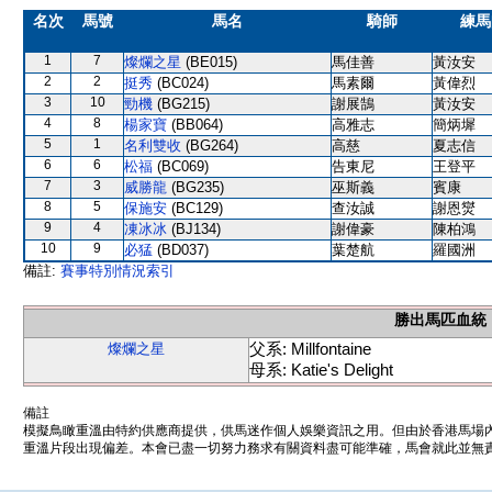
名次
馬號
馬名
騎師
練馬
1
7
燦爛之星
(BE015)
馬佳善
黃汝安
2
2
挺秀
(BC024)
馬素爾
黃偉烈
3
10
勁機
(BG215)
謝展鵠
黃汝安
4
8
楊家寶
(BB064)
高雅志
簡炳墀
5
1
名利雙收
(BG264)
高慈
夏志信
6
6
松福
(BC069)
告東尼
王登平
7
3
威勝龍
(BG235)
巫斯義
賓康
8
5
保施安
(BC129)
查汝誠
謝恩爕
9
4
凍冰冰
(BJ134)
謝偉豪
陳柏鴻
10
9
必猛
(BD037)
葉楚航
羅國洲
備註:
賽事特別情況索引
勝出馬匹血統
父系: Millfontaine
燦爛之星
母系: Katie's Delight
備註
模擬鳥瞰重溫由特約供應商提供，供馬迷作個人娛樂資訊之用。但由於香港馬場
重溫片段出現偏差。本會已盡一切努力務求有關資料盡可能準確，馬會就此並無責