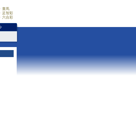
賽馬
足智彩
六合彩
少