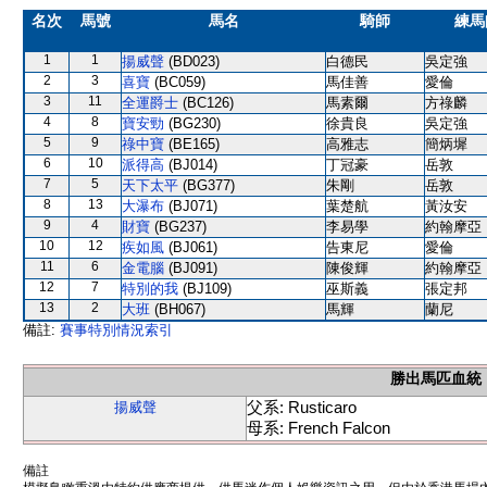
名次
馬號
馬名
騎師
練馬
1
1
揚威聲
(BD023)
白德民
吳定強
2
3
喜寶
(BC059)
馬佳善
愛倫
3
11
全運爵士
(BC126)
馬素爾
方祿麟
4
8
寶安勁
(BG230)
徐貴良
吳定強
5
9
祿中寶
(BE165)
高雅志
簡炳墀
6
10
派得高
(BJ014)
丁冠豪
岳敦
7
5
天下太平
(BG377)
朱剛
岳敦
8
13
大瀑布
(BJ071)
葉楚航
黃汝安
9
4
財寶
(BG237)
李易學
約翰摩亞
10
12
疾如風
(BJ061)
告東尼
愛倫
11
6
金電腦
(BJ091)
陳俊輝
約翰摩亞
12
7
特別的我
(BJ109)
巫斯義
張定邦
13
2
大班
(BH067)
馬輝
蘭尼
備註:
賽事特別情況索引
勝出馬匹血統
父系: Rusticaro
揚威聲
母系: French Falcon
備註