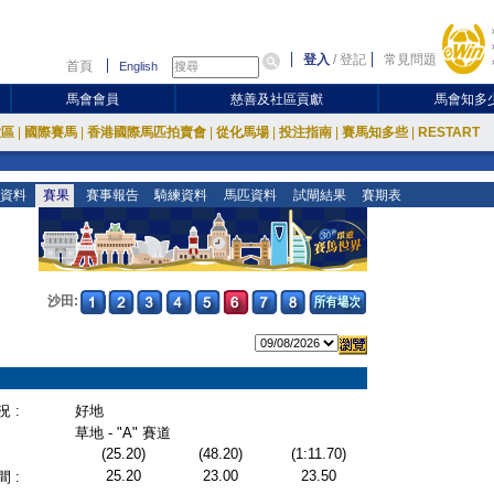
登入
/
登記
常見問題
首頁
English
馬會會員
慈善及社區貢獻
馬會知多
放區
|
國際賽馬
|
香港國際馬匹拍賣會
|
從化馬場
|
投注指南
|
賽馬知多些
|
RESTART
資料
賽果
賽事報告
騎練資料
馬匹資料
試閘結果
賽期表
沙田:
 :
好地
草地 - "A" 賽道
(25.20)
(48.20)
(1:11.70)
25.20
23.00
23.50
 :