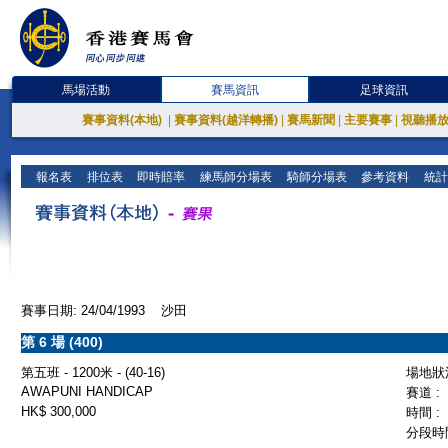
馬場活動
賽馬資訊
足球資訊
賽事資料(本地)
|
賽事資料(越洋轉播)
|
賽馬新聞
|
主要賽事
|
視聽播
報名表
排位表
即時賠率
練馬師分場表
騎師分場表
參考資料
統計
賽事日期: 24/04/1993 沙田
第 6 場 (400)
第五班 - 1200米 - (40-16)
場地狀況
AWAPUNI HANDICAP
賽道 :
HK$ 300,000
時間 :
分段時間