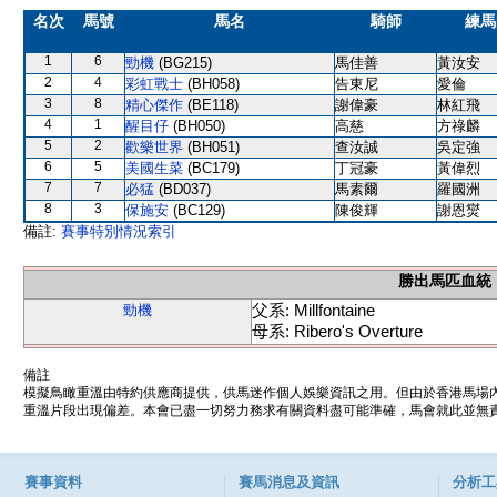
名次
馬號
馬名
騎師
練馬
1
6
勁機
(BG215)
馬佳善
黃汝安
2
4
彩虹戰士
(BH058)
告東尼
愛倫
3
8
精心傑作
(BE118)
謝偉豪
林紅飛
4
1
醒目仔
(BH050)
高慈
方祿麟
5
2
歡樂世界
(BH051)
查汝誠
吳定強
6
5
美國生菜
(BC179)
丁冠豪
黃偉烈
7
7
必猛
(BD037)
馬素爾
羅國洲
8
3
保施安
(BC129)
陳俊輝
謝恩爕
備註:
賽事特別情況索引
勝出馬匹血統
父系: Millfontaine
勁機
母系: Ribero's Overture
備註
模擬鳥瞰重溫由特約供應商提供，供馬迷作個人娛樂資訊之用。但由於香港馬場
重溫片段出現偏差。本會已盡一切努力務求有關資料盡可能準確，馬會就此並無責
賽事資料
賽馬消息及資訊
分析工