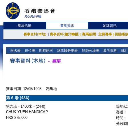
馬場活動
賽馬資訊
足球資訊
賽事資料(本地)
|
賽事資料(越洋轉播)
|
賽馬新聞
|
主要賽事
|
視聽播
報名表
排位表
即時賠率
練馬師分場表
騎師分場表
參考資料
統計
賽事日期: 12/05/1993 跑馬地
第 6 場 (436)
第六班 - 1400米 - (24-0)
場地狀況
CHUK YUEN HANDICAP
賽道 :
HK$ 275,000
時間 :
分段時間