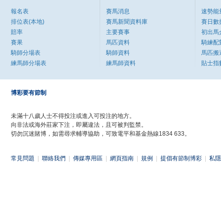
報名表
賽馬消息
速勢能
排位表(本地)
賽馬新聞資料庫
賽日數
賠率
主要賽事
初出馬
賽果
馬匹資料
騎練配
騎師分場表
騎師資料
馬匹搬
練馬師分場表
練馬師資料
貼士指
博彩要有節制
未滿十八歲人士不得投注或進入可投注的地方。
向非法或海外莊家下注，即屬違法，且可被判監禁。
切勿沉迷賭博，如需尋求輔導協助，可致電平和基金熱線1834 633。
常見問題
|
聯絡我們
|
傳媒專用區
|
網頁指南
|
規例
|
提倡有節制博彩
|
私隱