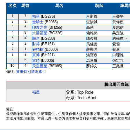
名次
馬號
馬名
騎師
練馬
1
7
福星
(BG276)
巫斯義
王登平
2
3
金騎士
(BJ036)
查汝誠
黃偉烈
3
5
印度之光
(BH255)
高慈
夏志信
4
9
永勝福星
(BG326)
賴維銘
吳定強
5
10
順意
(BG288)
陳俊輝
約翰摩亞
6
2
財得
(BE151)
馬佳善
愛倫
7
1
好拍檔
(BJ080)
嚴顯強
賓康
8
8
真博
(BH221)
湯寶森
白理維
9
6
當時
(BJ006)
馬素爾
張定邦
10
4
天皇巨星
(BE085)
蘇錦文
王兆旦
備註:
賽事特別情況索引
勝出馬匹血統
父系: Top Role
福星
母系: Ted's Aunt
備註
模擬鳥瞰重溫由特約供應商提供，供馬迷作個人娛樂資訊之用。但由於香港馬場
重溫片段出現偏差。本會已盡一切努力務求有關資料盡可能準確，馬會就此並無責