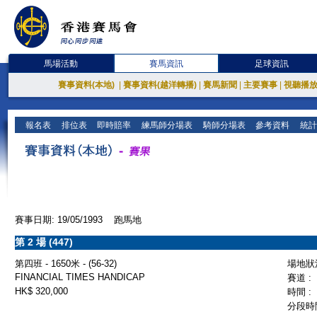
馬場活動
賽馬資訊
足球資訊
賽事資料(本地)
|
賽事資料(越洋轉播)
|
賽馬新聞
|
主要賽事
|
視聽播
報名表
排位表
即時賠率
練馬師分場表
騎師分場表
參考資料
統計
賽事日期: 19/05/1993 跑馬地
第 2 場 (447)
第四班 - 1650米 - (56-32)
場地狀況
FINANCIAL TIMES HANDICAP
賽道 :
HK$ 320,000
時間 :
分段時間