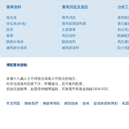
賽事資料
賽馬消息及資訊
分析工
報名表
賽馬消息
速勢能
排位表(本地)
賽馬新聞資料庫
賽日數
賠率
主要賽事
初出馬
賽果
馬匹資料
騎練配
騎師分場表
騎師資料
馬匹搬
練馬師分場表
練馬師資料
貼士指
博彩要有節制
未滿十八歲人士不得投注或進入可投注的地方。
向非法或海外莊家下注，即屬違法，且可被判監禁。
切勿沉迷賭博，如需尋求輔導協助，可致電平和基金熱線1834 633。
常見問題
|
聯絡我們
|
傳媒專用區
|
網頁指南
|
規例
|
提倡有節制博彩
|
私隱