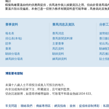
備註
模擬鳥瞰重溫由特約供應商提供，供馬迷作個人娛樂資訊之用。但由於香港馬場
重溫片段出現偏差。本會已盡一切努力務求有關資料盡可能準確，馬會就此並無責
賽事資料
賽馬消息及資訊
分析工
報名表
賽馬消息
速勢能
排位表(本地)
賽馬新聞資料庫
賽日數
賠率
主要賽事
初出馬
賽果
馬匹資料
騎練配
騎師分場表
騎師資料
馬匹搬
練馬師分場表
練馬師資料
貼士指
博彩要有節制
未滿十八歲人士不得投注或進入可投注的地方。
向非法或海外莊家下注，即屬違法，且可被判監禁。
切勿沉迷賭博，如需尋求輔導協助，可致電平和基金熱線1834 633。
常見問題
|
聯絡我們
|
傳媒專用區
|
網頁指南
|
規例
|
提倡有節制博彩
|
私隱