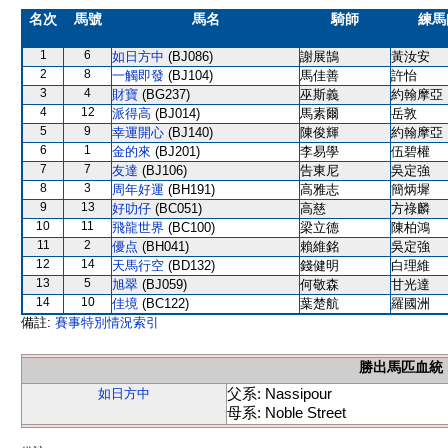
名次
馬號
馬名
騎師
練馬
1
6
如日方中
(BJ086)
謝展鵠
黃汝安
2
8
一觸即發
(BJ104)
馬佳善
許怡
3
4
財寶
(BG237)
巫斯義
約翰摩亞
4
12
派得高
(BJ014)
馬素爾
岳敦
5
9
幸運開心
(BJ140)
陳俊輝
約翰摩亞
6
1
金的來
(BJ201)
李易學
伍碧權
7
7
友達
(BJ106)
告東尼
吳定強
8
3
周年好運
(BH191)
高雅志
簡炳墀
9
13
好叻仔
(BC051)
高慈
方祿麟
10
11
飛龍世界
(BC100)
梁立德
陳柏鴻
11
2
優点
(BH041)
賴維銘
吳定強
12
14
天馬行空
(BD132)
錢健明
白理維
13
5
旭翠
(BJ059)
何敬森
甘光達
14
10
佳境
(BC122)
葉楚航
羅國洲
備註:
賽事特別情況索引
勝出馬匹血統
父系: Nassipour
如日方中
母系: Noble Street