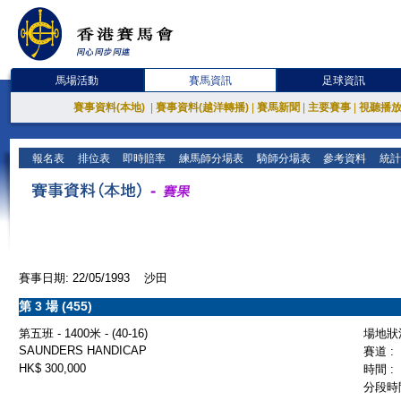
馬場活動
賽馬資訊
足球資訊
賽事資料(本地)
|
賽事資料(越洋轉播)
|
賽馬新聞
|
主要賽事
|
視聽播
報名表
排位表
即時賠率
練馬師分場表
騎師分場表
參考資料
統計
賽事日期: 22/05/1993 沙田
第 3 場 (455)
第五班 - 1400米 - (40-16)
場地狀況
SAUNDERS HANDICAP
賽道 :
HK$ 300,000
時間 :
分段時間