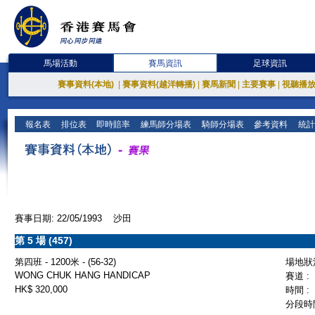
馬場活動
賽馬資訊
足球資訊
賽事資料(本地)
|
賽事資料(越洋轉播)
|
賽馬新聞
|
主要賽事
|
視聽播
報名表
排位表
即時賠率
練馬師分場表
騎師分場表
參考資料
統計
賽事日期: 22/05/1993 沙田
第 5 場 (457)
第四班 - 1200米 - (56-32)
場地狀況
WONG CHUK HANG HANDICAP
賽道 :
HK$ 320,000
時間 :
分段時間