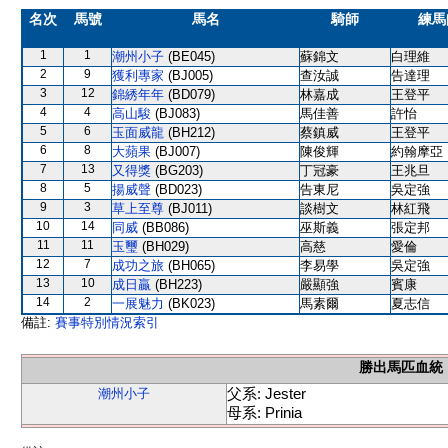
名次
馬號
馬名
騎師
練馬
1
1
潮州小子
(BE045)
蘇錦文
白理維
2
9
獲利專家
(BJ005)
查汝誠
告達理
3
12
錦綉年年
(BD079)
林嘉成
王登平
4
4
高山駿
(BJ083)
馬佳善
許怡
5
6
玉面威龍
(BH212)
蔡鎮威
王登平
6
8
大蘋果
(BJ007)
陳俊輝
約翰摩亞
7
13
又得獎
(BG203)
丁冠豪
王兆旦
8
5
揚威聲
(BD023)
告東尼
吳定強
9
3
草上至尊
(BJ011)
談樹文
林紅飛
10
14
同威
(BB086)
巫斯義
張定邦
11
11
玉璽
(BH029)
高慈
愛倫
12
7
成功之旅
(BH065)
李易學
吳定強
13
10
成日贏
(BH223)
嚴顯強
賓康
14
2
一展魅力
(BK023)
馬素爾
夏志信
備註:
賽事特別情況索引
勝出馬匹血統
父系: Jester
潮州小子
母系: Prinia