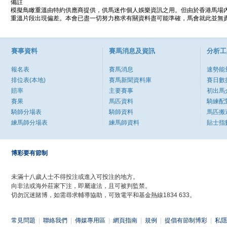
備註
模擬鳥瞰重溫由特約供應商提供，供馬迷作個人娛樂資訊之用。但由於香港馬場
重溫片段出現偏差。本會已盡一切努力務求有關資料盡可能準確，馬會就此並無責
賽事資料
賽馬消息及資訊
分析工
報名表
賽馬消息
速勢能
排位表(本地)
賽馬新聞資料庫
賽日數
賠率
主要賽事
初出馬
賽果
馬匹資料
騎練配
騎師分場表
騎師資料
馬匹搬
練馬師分場表
練馬師資料
貼士指
博彩要有節制
未滿十八歲人士不得投注或進入可投注的地方。
向非法或海外莊家下注，即屬違法，且可被判監禁。
切勿沉迷賭博，如需尋求輔導協助，可致電平和基金熱線1834 633。
常見問題
|
聯絡我們
|
傳媒專用區
|
網頁指南
|
規例
|
提倡有節制博彩
|
私隱