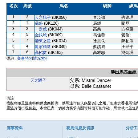
名次
馬號
馬名
騎師
練馬
1
3
天之驕子
(BK056)
查汝誠
告達理
2
1
鼎盛
(BK128)
馬輝
蘭尼
3
2
一定威
(BK044)
高慈
方祿麟
4
5
金銀城
(BK069)
馬佳善
愛倫
5
7
浦東之星
(BK014)
徐貴良
陳柏鴻
6
4
贏家精選
(BK049)
蔡鎮威
王登平
7
6
高招數
(BK183)
高雅志
簡炳墀
備註:
賽事特別情況索引
勝出馬匹血統
父系: Mistral Dancer
天之驕子
母系: Belle Castanet
備註
模擬鳥瞰重溫由特約供應商提供，供馬迷作個人娛樂資訊之用。但由於香港馬場
重溫片段出現偏差。本會已盡一切努力務求有關資料盡可能準確，馬會就此並無責
賽事資料
賽馬消息及資訊
分析工