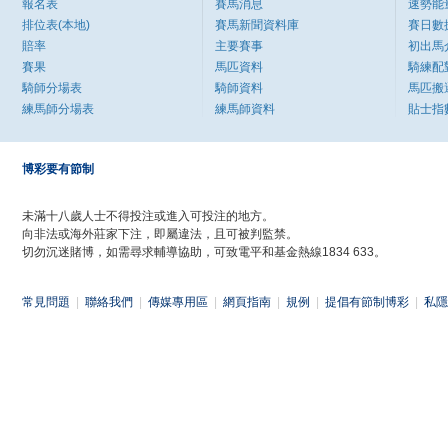
報名表
賽馬消息
速勢能
排位表(本地)
賽馬新聞資料庫
賽日數
賠率
主要賽事
初出馬
賽果
馬匹資料
騎練配
騎師分場表
騎師資料
馬匹搬
練馬師分場表
練馬師資料
貼士指
博彩要有節制
未滿十八歲人士不得投注或進入可投注的地方。
向非法或海外莊家下注，即屬違法，且可被判監禁。
切勿沉迷賭博，如需尋求輔導協助，可致電平和基金熱線1834 633。
常見問題
|
聯絡我們
|
傳媒專用區
|
網頁指南
|
規例
|
提倡有節制博彩
|
私隱