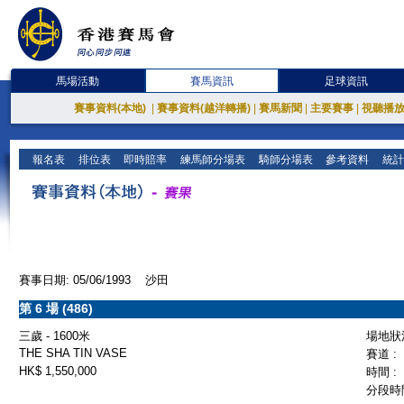
馬場活動
賽馬資訊
足球資訊
賽事資料(本地)
|
賽事資料(越洋轉播)
|
賽馬新聞
|
主要賽事
|
視聽播
報名表
排位表
即時賠率
練馬師分場表
騎師分場表
參考資料
統計
賽事日期: 05/06/1993 沙田
第 6 場 (486)
三歲 - 1600米
場地狀況
THE SHA TIN VASE
賽道 :
HK$ 1,550,000
時間 :
分段時間