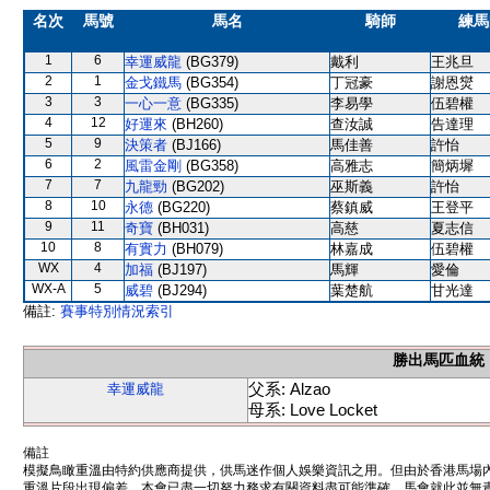
名次
馬號
馬名
騎師
練馬
1
6
幸運威龍
(BG379)
戴利
王兆旦
2
1
金戈鐵馬
(BG354)
丁冠豪
謝恩爕
3
3
一心一意
(BG335)
李易學
伍碧權
4
12
好運來
(BH260)
查汝誠
告達理
5
9
決策者
(BJ166)
馬佳善
許怡
6
2
風雷金剛
(BG358)
高雅志
簡炳墀
7
7
九龍勁
(BG202)
巫斯義
許怡
8
10
永德
(BG220)
蔡鎮威
王登平
9
11
奇寶
(BH031)
高慈
夏志信
10
8
有實力
(BH079)
林嘉成
伍碧權
WX
4
加福
(BJ197)
馬輝
愛倫
WX-A
5
威碧
(BJ294)
葉楚航
甘光達
備註:
賽事特別情況索引
勝出馬匹血統
父系: Alzao
幸運威龍
母系: Love Locket
備註
模擬鳥瞰重溫由特約供應商提供，供馬迷作個人娛樂資訊之用。但由於香港馬場
重溫片段出現偏差。本會已盡一切努力務求有關資料盡可能準確，馬會就此並無責