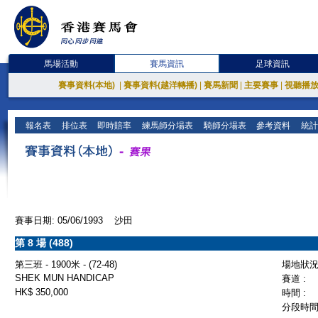
馬場活動
賽馬資訊
足球資訊
賽事資料(本地)
|
賽事資料(越洋轉播)
|
賽馬新聞
|
主要賽事
|
視聽播
報名表
排位表
即時賠率
練馬師分場表
騎師分場表
參考資料
統計
賽事日期: 05/06/1993 沙田
第 8 場 (488)
第三班 - 1900米 - (72-48)
場地狀況 
SHEK MUN HANDICAP
賽道 :
HK$ 350,000
時間 :
分段時間 