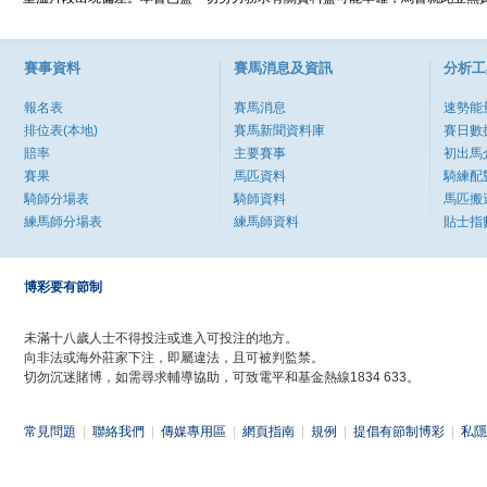
賽事資料
賽馬消息及資訊
分析工
報名表
賽馬消息
速勢能
排位表(本地)
賽馬新聞資料庫
賽日數
賠率
主要賽事
初出馬
賽果
馬匹資料
騎練配
騎師分場表
騎師資料
馬匹搬
練馬師分場表
練馬師資料
貼士指
博彩要有節制
未滿十八歲人士不得投注或進入可投注的地方。
向非法或海外莊家下注，即屬違法，且可被判監禁。
切勿沉迷賭博，如需尋求輔導協助，可致電平和基金熱線1834 633。
常見問題
|
聯絡我們
|
傳媒專用區
|
網頁指南
|
規例
|
提倡有節制博彩
|
私隱