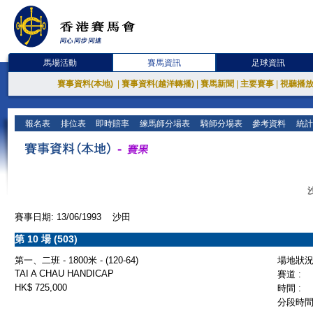
馬場活動
賽馬資訊
足球資訊
賽事資料(本地)
|
賽事資料(越洋轉播)
|
賽馬新聞
|
主要賽事
|
視聽播
報名表
排位表
即時賠率
練馬師分場表
騎師分場表
參考資料
統計
賽事日期: 13/06/1993 沙田
第 10 場 (503)
第一、二班 - 1800米 - (120-64)
場地狀況 
TAI A CHAU HANDICAP
賽道 :
HK$ 725,000
時間 :
分段時間 