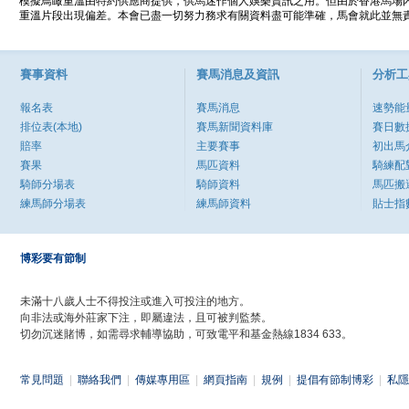
模擬鳥瞰重溫由特約供應商提供，供馬迷作個人娛樂資訊之用。但由於香港馬場
重溫片段出現偏差。本會已盡一切努力務求有關資料盡可能準確，馬會就此並無責
賽事資料
賽馬消息及資訊
分析工
報名表
賽馬消息
速勢能
排位表(本地)
賽馬新聞資料庫
賽日數
賠率
主要賽事
初出馬
賽果
馬匹資料
騎練配
騎師分場表
騎師資料
馬匹搬
練馬師分場表
練馬師資料
貼士指
博彩要有節制
未滿十八歲人士不得投注或進入可投注的地方。
向非法或海外莊家下注，即屬違法，且可被判監禁。
切勿沉迷賭博，如需尋求輔導協助，可致電平和基金熱線1834 633。
常見問題
|
聯絡我們
|
傳媒專用區
|
網頁指南
|
規例
|
提倡有節制博彩
|
私隱