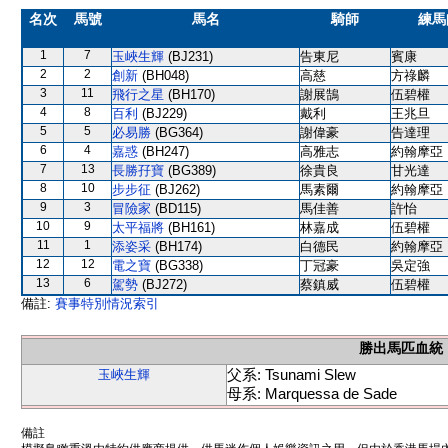
名次
馬號
馬名
騎師
練馬
1
7
玉峽生輝
(BJ231)
告東尼
賓康
2
2
創新
(BH048)
高慈
方祿麟
3
11
飛行之星
(BH170)
謝展鵠
伍碧權
4
8
百利
(BJ229)
戴利
王兆旦
5
5
必易勝
(BG364)
謝偉豪
告達理
6
4
嘉惑
(BH247)
高雅志
約翰摩亞
7
13
長勝孖寶
(BG389)
徐貴良
甘光達
8
10
步步征
(BJ262)
馬素爾
約翰摩亞
9
3
冒險家
(BD115)
馬佳善
許怡
10
9
太平福將
(BH161)
林嘉成
伍碧權
11
1
添姿采
(BH174)
白德民
約翰摩亞
12
12
電之寶
(BG338)
丁冠豪
吳定強
13
6
駕勢
(BJ272)
蔡鎮威
伍碧權
備註:
賽事特別情況索引
勝出馬匹血統
父系: Tsunami Slew
玉峽生輝
母系: Marquessa de Sade
備註