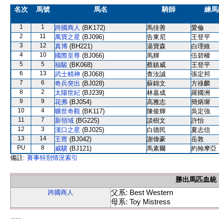
名次
馬號
馬名
騎師
練馬
1
1
跨國商人
(BK172)
馬佳善
愛倫
2
11
萬寶之星
(BJ096)
告東尼
王登平
3
12
真博
(BH221)
湯寶森
白理維
4
10
國際至尊
(BJ066)
馬輝
伍碧權
5
5
福駿
(BK068)
蔡鎮威
王登平
6
13
武士精神
(BJ068)
查汝誠
張定邦
7
6
奇兵突出
(BJ028)
蘇錦文
方祿麟
8
2
太陽世紀
(BJ239)
林嘉成
羅國洲
9
9
花弗
(BJ054)
高雅志
簡炳墀
10
4
曠世奇觀
(BK117)
陳俊輝
吳定強
11
7
新領域
(BG225)
談樹文
許怡
12
3
漢口之星
(BJ025)
白德民
夏志信
13
14
王冑
(BJ042)
謝偉豪
岳敦
PU
8
威驥
(BJ121)
馬素爾
約翰摩亞
備註:
賽事特別情況索引
勝出馬匹血統
父系: Best Western
跨國商人
母系: Toy Mistress