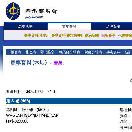
馬場活動
賽馬資訊
足球資訊
賽事資料(本地)
|
賽事資料(越洋轉播)
|
賽馬新聞
|
主要賽事
|
視聽播
報名表
排位表
即時賠率
練馬師分場表
騎師分場表
參考資料
統計
賽事日期: 13/06/1993 沙田
第 3 場 (496)
第四班 - 1600米 - (56-32)
場地狀況
WAGLAN ISLAND HANDICAP
賽道 :
HK$ 320,000
時間 :
分段時間