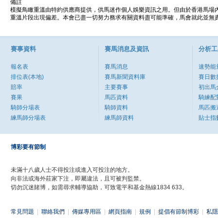
備註
模擬鳥瞰重溫由特約供應商提供，供馬迷作個人娛樂資訊之用。但由於香港馬場
重溫片段出現偏差。本會已盡一切努力務求有關資料盡可能準確，馬會就此並無責
賽事資料
賽馬消息及資訊
分析工
報名表
賽馬消息
速勢能
排位表(本地)
賽馬新聞資料庫
賽日數
賠率
主要賽事
初出馬
賽果
馬匹資料
騎練配
騎師分場表
騎師資料
馬匹搬
練馬師分場表
練馬師資料
貼士指
博彩要有節制
未滿十八歲人士不得投注或進入可投注的地方。
向非法或海外莊家下注，即屬違法，且可被判監禁。
切勿沉迷賭博，如需尋求輔導協助，可致電平和基金熱線1834 633。
常見問題
|
聯絡我們
|
傳媒專用區
|
網頁指南
|
規例
|
提倡有節制博彩
|
私隱