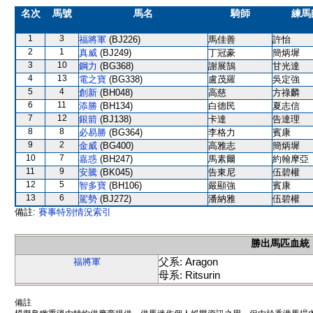
名次
馬號
馬名
騎師
練馬
1
3
福將軍
(BJ226)
馬佳善
許怡
2
1
真威
(BJ249)
丁冠豪
簡炳墀
3
10
鋼力
(BG368)
謝展鵠
甘光達
4
13
電之寶
(BG338)
盧茂羅
吳定強
5
4
創新
(BH048)
高慈
方祿麟
6
11
添勝
(BH134)
白德民
夏志信
7
12
銀箭
(BJ138)
卡達
告達理
8
8
必易勝
(BG364)
李格力
賓康
9
2
金威
(BG400)
高雅志
簡炳墀
10
7
嘉惑
(BH247)
馬素爾
約翰摩亞
11
9
安騰
(BK045)
告東尼
伍碧權
12
5
智多寶
(BH106)
嚴顯強
賓康
13
6
駕勢
(BJ272)
潘納雅
伍碧權
備註:
賽事特別情況索引
勝出馬匹血統
父系: Aragon
福將軍
母系: Ritsurin
備註