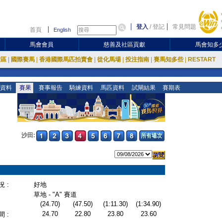
登入
/
登記
常見問題
首頁
English
馬會會員
慈善及社區貢獻
馬會知多
放區
|
國際賽馬
|
香港國際馬匹拍賣會
|
從化馬場
|
投注指南
|
賽馬知多些
|
RESTART
資料
賽果
賽事報告
騎練資料
馬匹資料
試閘結果
賽期表
沙田:
 :
好地
草地 - "A" 賽道
(24.70)
(47.50)
(1:11.30)
(1:34.90)
24.70
22.80
23.80
23.60
 :