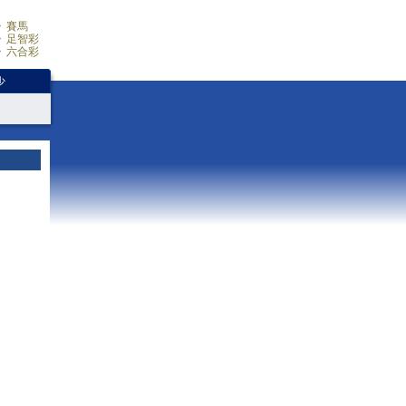
賽馬
足智彩
六合彩
少