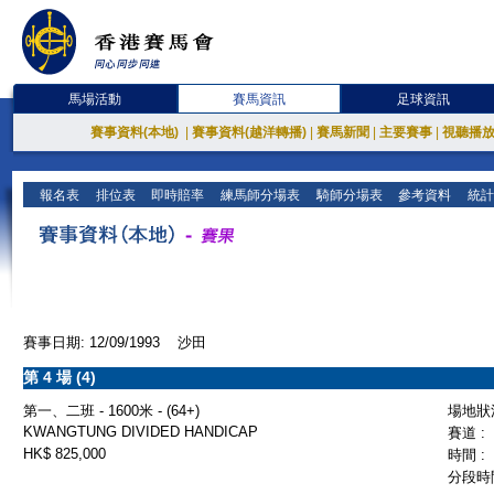
馬場活動
賽馬資訊
足球資訊
賽事資料(本地)
|
賽事資料(越洋轉播)
|
賽馬新聞
|
主要賽事
|
視聽播
報名表
排位表
即時賠率
練馬師分場表
騎師分場表
參考資料
統計
賽事日期: 12/09/1993 沙田
第 4 場 (4)
第一、二班 - 1600米 - (64+)
場地狀況
KWANGTUNG DIVIDED HANDICAP
賽道 :
HK$ 825,000
時間 :
分段時間