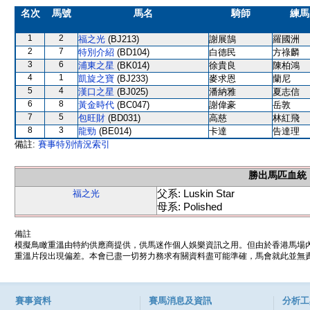
名次
馬號
馬名
騎師
練馬
1
2
福之光
(BJ213)
謝展鵠
羅國洲
2
7
特別介紹
(BD104)
白德民
方祿麟
3
6
浦東之星
(BK014)
徐貴良
陳柏鴻
4
1
凱旋之寶
(BJ233)
麥求恩
蘭尼
5
4
漢口之星
(BJ025)
潘納雅
夏志信
6
8
黃金時代
(BC047)
謝偉豪
岳敦
7
5
包旺財
(BD031)
高慈
林紅飛
8
3
龍勁
(BE014)
卡達
告達理
備註:
賽事特別情況索引
勝出馬匹血統
父系: Luskin Star
福之光
母系: Polished
備註
模擬鳥瞰重溫由特約供應商提供，供馬迷作個人娛樂資訊之用。但由於香港馬場
重溫片段出現偏差。本會已盡一切努力務求有關資料盡可能準確，馬會就此並無責
賽事資料
賽馬消息及資訊
分析工