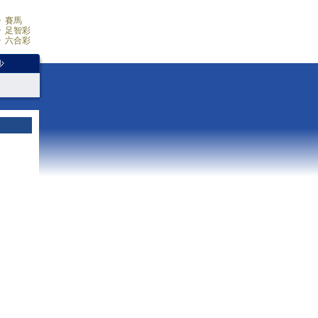
賽馬
足智彩
六合彩
少