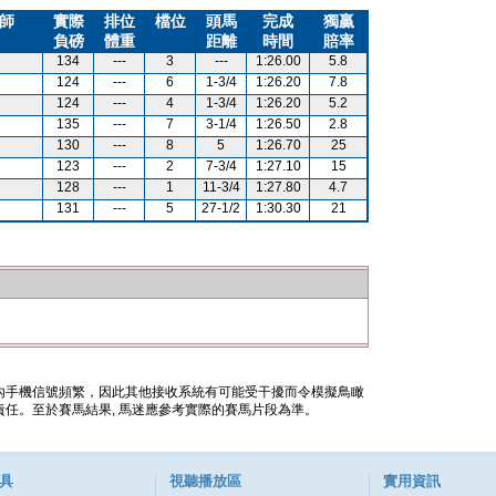
師
實際
排位
檔位
頭馬
完成
獨贏
負磅
體重
距離
時間
賠率
134
---
3
---
1:26.00
5.8
124
---
6
1-3/4
1:26.20
7.8
124
---
4
1-3/4
1:26.20
5.2
135
---
7
3-1/4
1:26.50
2.8
130
---
8
5
1:26.70
25
123
---
2
7-3/4
1:27.10
15
128
---
1
11-3/4
1:27.80
4.7
131
---
5
27-1/2
1:30.30
21
內手機信號頻繁，因此其他接收系統有可能受干擾而令模擬鳥瞰
任。至於賽馬結果, 馬迷應參考實際的賽馬片段為準。
具
視聽播放區
實用資訊