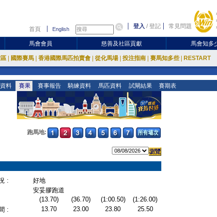
登入
/
登記
常見問題
首頁
English
馬會會員
慈善及社區貢獻
馬會知多
放區
|
國際賽馬
|
香港國際馬匹拍賣會
|
從化馬場
|
投注指南
|
賽馬知多些
|
RESTART
資料
賽果
賽事報告
騎練資料
馬匹資料
試閘結果
賽期表
跑馬地:
 :
好地
安妥膠跑道
(13.70)
(36.70)
(1:00.50)
(1:26.00)
13.70
23.00
23.80
25.50
 :