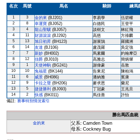
名次
馬號
馬名
騎師
練馬
1
3
金的來
(BJ201)
李易學
伍碧權
2
8
幸運寶
(BJ052)
白德民
王登平
3
4
龍山聖驥
(BJ057)
談樹文
林紅飛
4
11
財源滾滾
(BJ292)
高慈
方祿麟
5
13
旭日初昇
(BH123)
謝展鵠
羅國洲
6
14
友達
(BJ106)
盧茂羅
吳定強
7
7
新妙
(BH002)
馬素爾
約翰摩亞
8
12
佳爵
(BJ010)
高雅志
簡炳墀
9
1
天使神駒
(BG241)
謝偉豪
岳敦
10
10
兔福星
(BK144)
告東尼
陳柏鴻
11
6
威景
(BH086)
潘納雅
賓康
12
9
卡拉之聲
(BH206)
麥求恩
蘭尼
13
5
捷捷勝利
(BJ093)
丁冠豪
王兆旦
14
2
快感
(BK011)
馬佳善
許怡
備註:
賽事特別情況索引
勝出馬匹血統
父系: Camden Town
金的來
母系: Cockney Bug