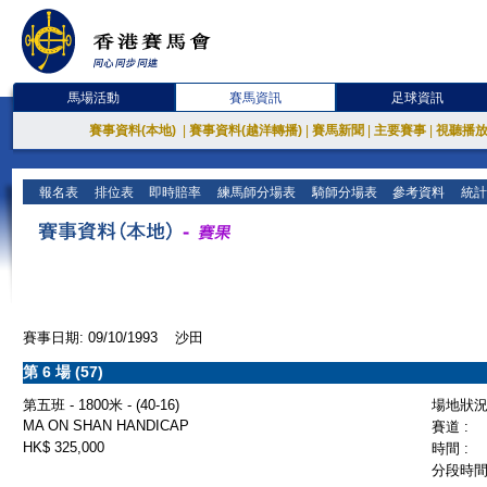
馬場活動
賽馬資訊
足球資訊
賽事資料(本地)
|
賽事資料(越洋轉播)
|
賽馬新聞
|
主要賽事
|
視聽播
報名表
排位表
即時賠率
練馬師分場表
騎師分場表
參考資料
統計
賽事日期: 09/10/1993 沙田
第 6 場 (57)
第五班 - 1800米 - (40-16)
場地狀況 
MA ON SHAN HANDICAP
賽道 :
HK$ 325,000
時間 :
分段時間 