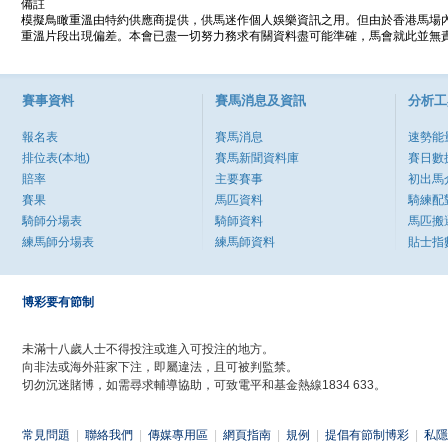
備註
模擬鳥瞰重溫由特約供應商提供，供馬迷作個人娛樂資訊之用。但由於香港馬場
重溫片段出現偏差。本會已盡一切努力務求有關資料盡可能準確，馬會就此並無責
賽事資料
賽馬消息及資訊
分析工
報名表
賽馬消息
速勢能
排位表(本地)
賽馬新聞資料庫
賽日數
賠率
主要賽事
初出馬
賽果
馬匹資料
騎練配
騎師分場表
騎師資料
馬匹搬
練馬師分場表
練馬師資料
貼士指
博彩要有節制
未滿十八歲人士不得投注或進入可投注的地方。
向非法或海外莊家下注，即屬違法，且可被判監禁。
切勿沉迷賭博，如需尋求輔導協助，可致電平和基金熱線1834 633。
常見問題
|
聯絡我們
|
傳媒專用區
|
網頁指南
|
規例
|
提倡有節制博彩
|
私隱