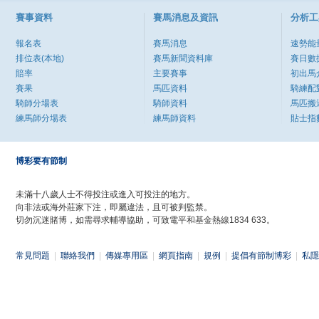
賽事資料
賽馬消息及資訊
分析工
報名表
賽馬消息
速勢能
排位表(本地)
賽馬新聞資料庫
賽日數
賠率
主要賽事
初出馬
賽果
馬匹資料
騎練配
騎師分場表
騎師資料
馬匹搬
練馬師分場表
練馬師資料
貼士指
博彩要有節制
未滿十八歲人士不得投注或進入可投注的地方。
向非法或海外莊家下注，即屬違法，且可被判監禁。
切勿沉迷賭博，如需尋求輔導協助，可致電平和基金熱線1834 633。
常見問題
|
聯絡我們
|
傳媒專用區
|
網頁指南
|
規例
|
提倡有節制博彩
|
私隱