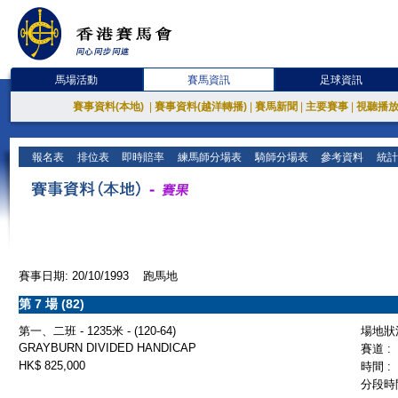
馬場活動
賽馬資訊
足球資訊
賽事資料(本地)
|
賽事資料(越洋轉播)
|
賽馬新聞
|
主要賽事
|
視聽播
報名表
排位表
即時賠率
練馬師分場表
騎師分場表
參考資料
統計
賽事日期: 20/10/1993 跑馬地
第 7 場 (82)
第一、二班 - 1235米 - (120-64)
場地狀況
GRAYBURN DIVIDED HANDICAP
賽道 :
HK$ 825,000
時間 :
分段時間