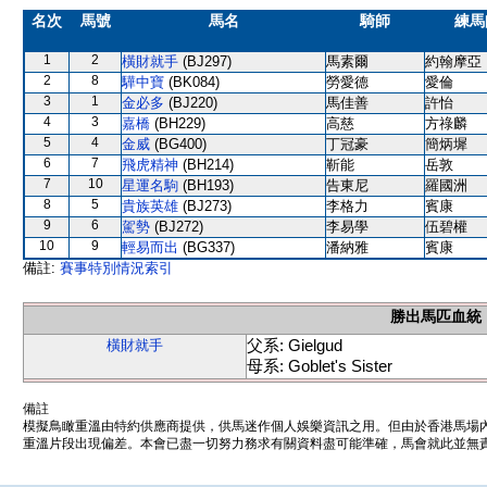
名次
馬號
馬名
騎師
練馬
1
2
橫財就手
(BJ297)
馬素爾
約翰摩亞
2
8
驊中寶
(BK084)
勞愛德
愛倫
3
1
金必多
(BJ220)
馬佳善
許怡
4
3
嘉橋
(BH229)
高慈
方祿麟
5
4
金威
(BG400)
丁冠豪
簡炳墀
6
7
飛虎精神
(BH214)
靳能
岳敦
7
10
星運名駒
(BH193)
告東尼
羅國洲
8
5
貴族英雄
(BJ273)
李格力
賓康
9
6
駕勢
(BJ272)
李易學
伍碧權
10
9
輕易而出
(BG337)
潘納雅
賓康
備註:
賽事特別情況索引
勝出馬匹血統
父系: Gielgud
橫財就手
母系: Goblet's Sister
備註
模擬鳥瞰重溫由特約供應商提供，供馬迷作個人娛樂資訊之用。但由於香港馬場
重溫片段出現偏差。本會已盡一切努力務求有關資料盡可能準確，馬會就此並無責