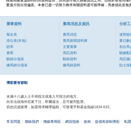
模擬鳥瞰重溫由特約供應商提供，供馬迷作個人娛樂資訊之用。但由於香港馬場
重溫片段出現偏差。本會已盡一切努力務求有關資料盡可能準確，馬會就此並無責
賽事資料
賽馬消息及資訊
分析工
報名表
賽馬消息
速勢能
排位表(本地)
賽馬新聞資料庫
賽日數
賠率
主要賽事
初出馬
賽果
馬匹資料
騎練配
騎師分場表
騎師資料
馬匹搬
練馬師分場表
練馬師資料
貼士指
博彩要有節制
未滿十八歲人士不得投注或進入可投注的地方。
向非法或海外莊家下注，即屬違法，且可被判監禁。
切勿沉迷賭博，如需尋求輔導協助，可致電平和基金熱線1834 633。
常見問題
|
聯絡我們
|
傳媒專用區
|
網頁指南
|
規例
|
提倡有節制博彩
|
私隱