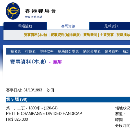
馬場活動
賽馬資訊
足球資訊
賽事資料(本地)
|
賽事資料(越洋轉播)
|
賽馬新聞
|
主要賽事
|
視聽播
報名表
排位表
即時賠率
練馬師分場表
騎師分場表
參考資料
統計
賽事日期: 31/10/1993 沙田
第 9 場 (98)
第一、二班 - 1800米 - (120-64)
場地狀況 
PETITE CHAMPAGNE DIVIDED HANDICAP
賽道 :
HK$ 825,000
時間 :
分段時間 