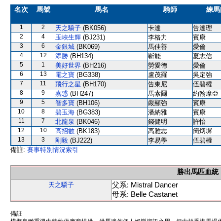
名次
馬號
馬名
騎師
練馬
1
2
天之驕子
(BK056)
卡達
告達理
2
4
玉峽生輝
(BJ231)
李格力
賓康
3
6
金銀城
(BK069)
馬佳善
愛倫
4
12
添勝
(BH134)
靳能
夏志信
5
1
美好世界
(BH216)
勞愛德
愛倫
6
13
電之寶
(BG338)
盧茂羅
吳定強
7
11
飛行之星
(BH170)
告東尼
伍碧權
8
9
嘉惑
(BH247)
馬素爾
約翰摩亞
9
5
智多寶
(BH106)
嚴顯強
賓康
10
8
碧玉海
(BG383)
潘納雅
賓康
11
7
北龍泉
(BK046)
錢健明
許怡
12
10
高招數
(BK183)
高雅志
簡炳墀
13
3
剛毅
(BJ222)
李易學
伍碧權
備註:
賽事特別情況索引
勝出馬匹血統
父系: Mistral Dancer
天之驕子
母系: Belle Castanet
備註