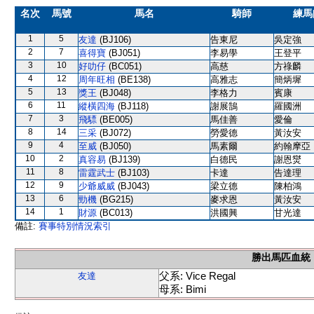
名次
馬號
馬名
騎師
練馬
1
5
友達
(BJ106)
告東尼
吳定強
2
7
喜得寶
(BJ051)
李易學
王登平
3
10
好叻仔
(BC051)
高慈
方祿麟
4
12
周年旺相
(BE138)
高雅志
簡炳墀
5
13
獎王
(BJ048)
李格力
賓康
6
11
縱橫四海
(BJ118)
謝展鵠
羅國洲
7
3
飛驃
(BE005)
馬佳善
愛倫
8
14
三采
(BJ072)
勞愛德
黃汝安
9
4
至威
(BJ050)
馬素爾
約翰摩亞
10
2
真容易
(BJ139)
白德民
謝恩爕
11
8
雷霆武士
(BJ103)
卡達
告達理
12
9
少爺威威
(BJ043)
梁立德
陳柏鴻
13
6
勁機
(BG215)
麥求恩
黃汝安
14
1
財源
(BC013)
洪國興
甘光達
備註:
賽事特別情況索引
勝出馬匹血統
父系: Vice Regal
友達
母系: Bimi