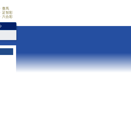
賽馬
足智彩
六合彩
少