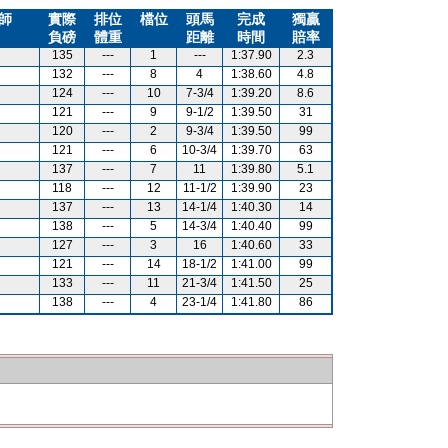
師
實際
排位
檔位
頭馬
完成
獨贏
負磅
體重
距離
時間
賠率
135
---
1
---
1:37.90
2.3
132
---
8
4
1:38.60
4.8
124
---
10
7-3/4
1:39.20
8.6
121
---
9
9-1/2
1:39.50
31
120
---
2
9-3/4
1:39.50
99
121
---
6
10-3/4
1:39.70
63
137
---
7
11
1:39.80
5.1
118
---
12
11-1/2
1:39.90
23
137
---
13
14-1/4
1:40.30
14
138
---
5
14-3/4
1:40.40
99
127
---
3
16
1:40.60
33
121
---
14
18-1/2
1:41.00
99
133
---
11
21-3/4
1:41.50
25
138
---
4
23-1/4
1:41.80
86