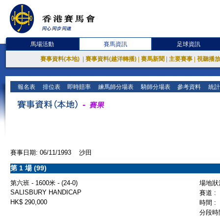
馬場活動
賽馬資訊
足球資訊
賽事資料(本地)
|
賽事資料(越洋轉播)
|
賽馬新聞
|
主要賽事
|
視聽播
報名表
排位表
即時賠率
練馬師分場表
騎師分場表
參考資料
統計
賽事日期: 06/11/1993 沙田
第 1 場 (99)
第六班 - 1600米 - (24-0)
場地狀況
SALISBURY HANDICAP
賽道 :
HK$ 290,000
時間 :
分段時間