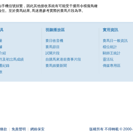
內手機信號頻繁，因此其他接收系統有可能受干擾而令模擬鳥瞰
任。至於賽馬結果, 馬迷應參考實際的賽馬片段為準。
具
視聽播放區
實用資訊
量
賽日收音機
賽馬日一般資訊
據
賽馬節目
檔位統計
介紹
試閘片段
騎師王統計
對及初岀馬成績
自購馬來港前賽事片段
靈活玩
遷紀錄
賽馬娛樂新聞
傳媒專用區
數
條款
|
免責聲明
|
網絡保安
版權所有 不得轉載 © 2000