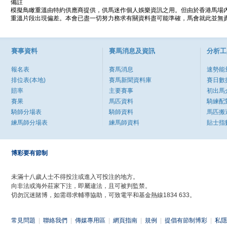
備註
模擬鳥瞰重溫由特約供應商提供，供馬迷作個人娛樂資訊之用。但由於香港馬場
重溫片段出現偏差。本會已盡一切努力務求有關資料盡可能準確，馬會就此並無責
賽事資料
賽馬消息及資訊
分析工
報名表
賽馬消息
速勢能
排位表(本地)
賽馬新聞資料庫
賽日數
賠率
主要賽事
初出馬
賽果
馬匹資料
騎練配
騎師分場表
騎師資料
馬匹搬
練馬師分場表
練馬師資料
貼士指
博彩要有節制
未滿十八歲人士不得投注或進入可投注的地方。
向非法或海外莊家下注，即屬違法，且可被判監禁。
切勿沉迷賭博，如需尋求輔導協助，可致電平和基金熱線1834 633。
常見問題
|
聯絡我們
|
傳媒專用區
|
網頁指南
|
規例
|
提倡有節制博彩
|
私隱