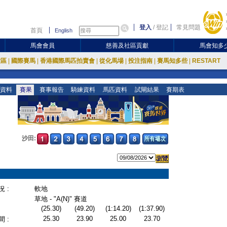
登入
/
登記
常見問題
首頁
English
馬會會員
慈善及社區貢獻
馬會知多
放區
|
國際賽馬
|
香港國際馬匹拍賣會
|
從化馬場
|
投注指南
|
賽馬知多些
|
RESTART
資料
賽果
賽事報告
騎練資料
馬匹資料
試閘結果
賽期表
沙田:
 :
軟地
草地 - "A(N)" 賽道
(25.30)
(49.20)
(1:14.20)
(1:37.90)
25.30
23.90
25.00
23.70
 :