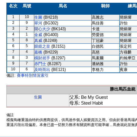
名次
馬號
馬名
騎師
練馬
1
10
生圖
(BH218)
高雅志
簡炳墀
2
9
翠河
(BG302)
馬佳善
許怡
3
2
開心大少
(BK143)
卡達
簡炳墀
4
1
金威
(BG400)
勞愛德
簡炳墀
5
8
真威
(BJ249)
丁冠豪
簡炳墀
6
5
眼鏡之皇
(BJ151)
白德民
張定邦
7
4
嘉橋
(BH229)
高慈
方祿麟
8
3
橫財就手
(BJ297)
馬素爾
約翰摩亞
9
7
赤鬥士
(BJ287)
潘納雅
許怡
10
6
及時而出
(BE121)
李格力
賓康
備註:
賽事特別情況索引
勝出馬匹血統
父系: Be My Guest
生圖
母系: Steel Habit
備註
模擬鳥瞰重溫由特約供應商提供，供馬迷作個人娛樂資訊之用。但由於香港馬場
重溫片段出現偏差。本會已盡一切努力務求有關資料盡可能準確，馬會就此並無責