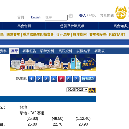
登入
/
登記
常見問題
首頁
English
馬會會員
慈善及社區貢獻
馬會知多
放區
|
國際賽馬
|
香港國際馬匹拍賣會
|
從化馬場
|
投注指南
|
賽馬知多些
|
RESTART
資料
賽果
賽事報告
騎練資料
馬匹資料
試閘結果
賽期表
跑馬地:
 :
好地
草地 - "A" 賽道
(25.80)
(48.50)
(1:12.40)
25.80
22.70
23.90
 :