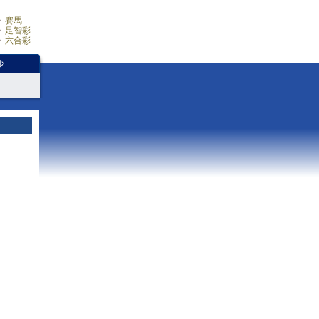
賽馬
足智彩
六合彩
少