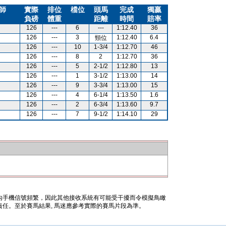
師
實際
排位
檔位
頭馬
完成
獨贏
負磅
體重
距離
時間
賠率
126
---
6
---
1:12.40
36
126
---
3
1:12.40
6.4
頸位
126
---
10
1-3/4
1:12.70
46
126
---
8
2
1:12.70
36
126
---
5
2-1/2
1:12.80
13
126
---
1
3-1/2
1:13.00
14
126
---
9
3-3/4
1:13.00
15
126
---
4
6-1/4
1:13.50
1.6
126
---
2
6-3/4
1:13.60
9.7
126
---
7
9-1/2
1:14.10
29
內手機信號頻繁，因此其他接收系統有可能受干擾而令模擬鳥瞰
任。至於賽馬結果, 馬迷應參考實際的賽馬片段為準。