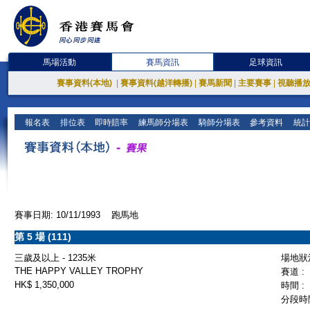
馬場活動
賽馬資訊
足球資訊
賽事資料(本地)
|
賽事資料(越洋轉播)
|
賽馬新聞
|
主要賽事
|
視聽播
報名表
排位表
即時賠率
練馬師分場表
騎師分場表
參考資料
統計
賽事日期: 10/11/1993 跑馬地
第 5 場 (111)
三歲及以上 - 1235米
場地狀況
THE HAPPY VALLEY TROPHY
賽道 :
HK$ 1,350,000
時間 :
分段時間