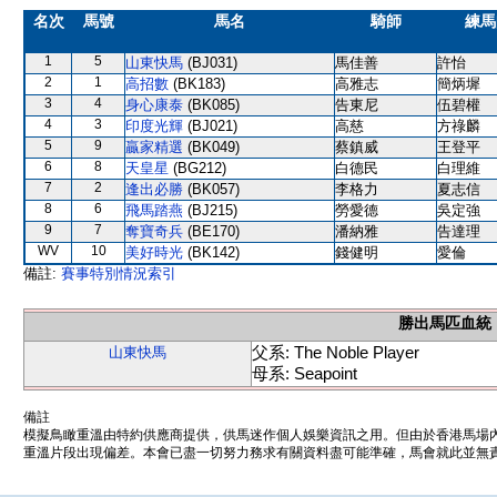
名次
馬號
馬名
騎師
練馬
1
5
山東快馬
(BJ031)
馬佳善
許怡
2
1
高招數
(BK183)
高雅志
簡炳墀
3
4
身心康泰
(BK085)
告東尼
伍碧權
4
3
印度光輝
(BJ021)
高慈
方祿麟
5
9
贏家精選
(BK049)
蔡鎮威
王登平
6
8
天皇星
(BG212)
白德民
白理維
7
2
逢出必勝
(BK057)
李格力
夏志信
8
6
飛馬踏燕
(BJ215)
勞愛德
吳定強
9
7
奪寶奇兵
(BE170)
潘納雅
告達理
WV
10
美好時光
(BK142)
錢健明
愛倫
備註:
賽事特別情況索引
勝出馬匹血統
父系: The Noble Player
山東快馬
母系: Seapoint
備註
模擬鳥瞰重溫由特約供應商提供，供馬迷作個人娛樂資訊之用。但由於香港馬場
重溫片段出現偏差。本會已盡一切努力務求有關資料盡可能準確，馬會就此並無責