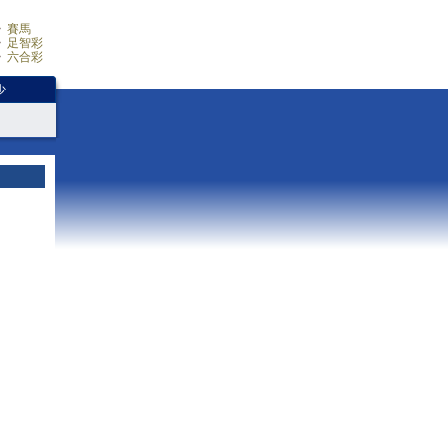
賽馬
足智彩
六合彩
少