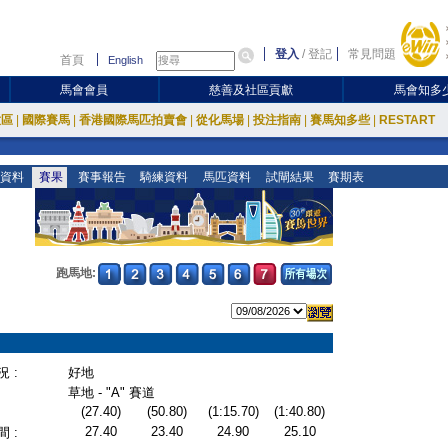
登入
/
登記
常見問題
首頁
English
馬會會員
慈善及社區貢獻
馬會知多
放區
|
國際賽馬
|
香港國際馬匹拍賣會
|
從化馬場
|
投注指南
|
賽馬知多些
|
RESTART
資料
賽果
賽事報告
騎練資料
馬匹資料
試閘結果
賽期表
跑馬地:
 :
好地
草地 - "A" 賽道
(27.40)
(50.80)
(1:15.70)
(1:40.80)
27.40
23.40
24.90
25.10
 :