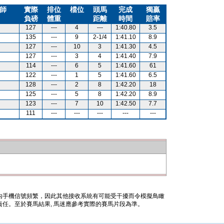
師
實際
排位
檔位
頭馬
完成
獨贏
負磅
體重
距離
時間
賠率
127
---
4
---
1:40.80
3.5
135
---
9
2-1/4
1:41.10
8.9
127
---
10
3
1:41.30
4.5
127
---
3
4
1:41.40
7.9
114
---
6
5
1:41.60
61
122
---
1
5
1:41.60
6.5
128
---
2
8
1:42.20
18
125
---
5
8
1:42.20
8.9
123
---
7
10
1:42.50
7.7
111
---
---
---
---
---
內手機信號頻繁，因此其他接收系統有可能受干擾而令模擬鳥瞰
任。至於賽馬結果, 馬迷應參考實際的賽馬片段為準。