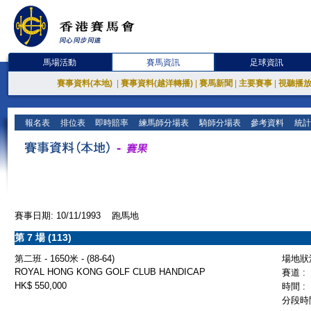
馬場活動
賽馬資訊
足球資訊
賽事資料(本地)
|
賽事資料(越洋轉播)
|
賽馬新聞
|
主要賽事
|
視聽播
報名表
排位表
即時賠率
練馬師分場表
騎師分場表
參考資料
統計
賽事日期: 10/11/1993 跑馬地
第 7 場 (113)
第二班 - 1650米 - (88-64)
場地狀況
ROYAL HONG KONG GOLF CLUB HANDICAP
賽道 :
HK$ 550,000
時間 :
分段時間