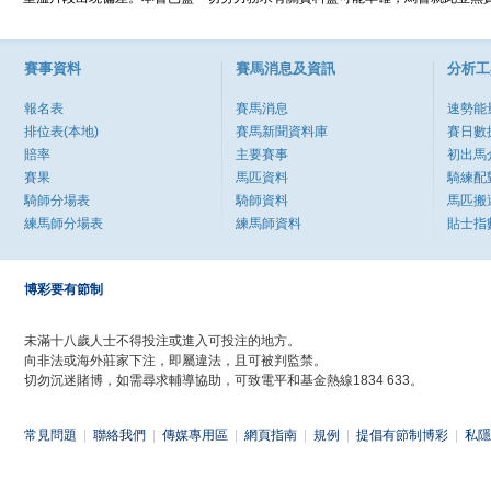
賽事資料
賽馬消息及資訊
分析工
報名表
賽馬消息
速勢能
排位表(本地)
賽馬新聞資料庫
賽日數
賠率
主要賽事
初出馬
賽果
馬匹資料
騎練配
騎師分場表
騎師資料
馬匹搬
練馬師分場表
練馬師資料
貼士指
博彩要有節制
未滿十八歲人士不得投注或進入可投注的地方。
向非法或海外莊家下注，即屬違法，且可被判監禁。
切勿沉迷賭博，如需尋求輔導協助，可致電平和基金熱線1834 633。
常見問題
|
聯絡我們
|
傳媒專用區
|
網頁指南
|
規例
|
提倡有節制博彩
|
私隱