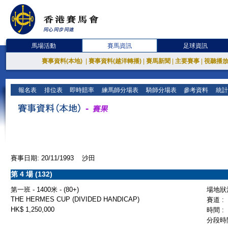
馬場活動
賽馬資訊
足球資訊
賽事資料(本地)
|
賽事資料(越洋轉播)
|
賽馬新聞
|
主要賽事
|
視聽播
報名表
排位表
即時賠率
練馬師分場表
騎師分場表
參考資料
統計
賽事日期: 20/11/1993 沙田
第 4 場 (132)
第一班 - 1400米 - (80+)
場地狀況
THE HERMES CUP (DIVIDED HANDICAP)
賽道 :
HK$ 1,250,000
時間 :
分段時間