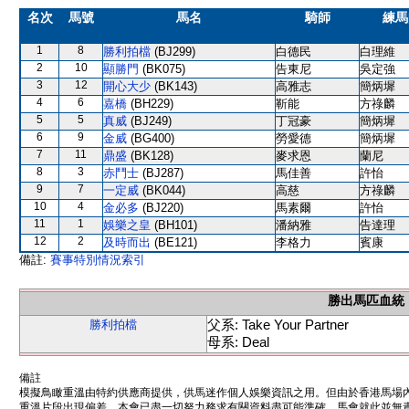
名次
馬號
馬名
騎師
練馬
1
8
勝利拍檔
(BJ299)
白德民
白理維
2
10
顯勝門
(BK075)
告東尼
吳定強
3
12
開心大少
(BK143)
高雅志
簡炳墀
4
6
嘉橋
(BH229)
靳能
方祿麟
5
5
真威
(BJ249)
丁冠豪
簡炳墀
6
9
金威
(BG400)
勞愛德
簡炳墀
7
11
鼎盛
(BK128)
麥求恩
蘭尼
8
3
赤鬥士
(BJ287)
馬佳善
許怡
9
7
一定威
(BK044)
高慈
方祿麟
10
4
金必多
(BJ220)
馬素爾
許怡
11
1
娛樂之皇
(BH101)
潘納雅
告達理
12
2
及時而出
(BE121)
李格力
賓康
備註:
賽事特別情況索引
勝出馬匹血統
父系: Take Your Partner
勝利拍檔
母系: Deal
備註
模擬鳥瞰重溫由特約供應商提供，供馬迷作個人娛樂資訊之用。但由於香港馬場
重溫片段出現偏差。本會已盡一切努力務求有關資料盡可能準確，馬會就此並無責