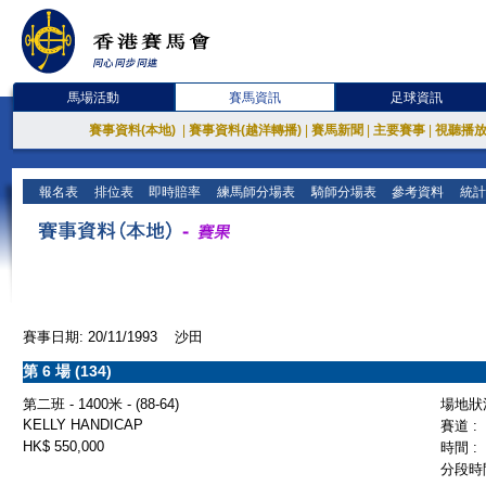
馬場活動
賽馬資訊
足球資訊
賽事資料(本地)
|
賽事資料(越洋轉播)
|
賽馬新聞
|
主要賽事
|
視聽播
報名表
排位表
即時賠率
練馬師分場表
騎師分場表
參考資料
統計
賽事日期: 20/11/1993 沙田
第 6 場 (134)
第二班 - 1400米 - (88-64)
場地狀況
KELLY HANDICAP
賽道 :
HK$ 550,000
時間 :
分段時間