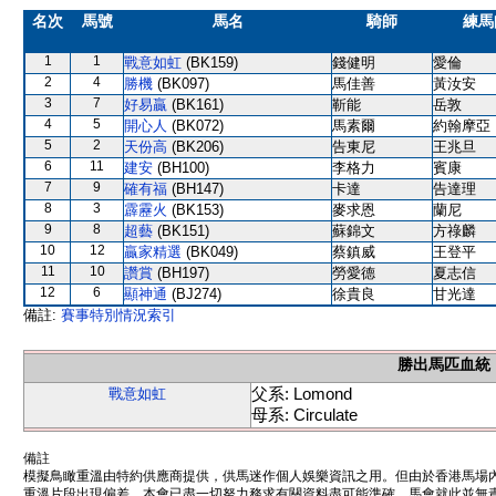
名次
馬號
馬名
騎師
練馬
1
1
戰意如虹
(BK159)
錢健明
愛倫
2
4
勝機
(BK097)
馬佳善
黃汝安
3
7
好易贏
(BK161)
靳能
岳敦
4
5
開心人
(BK072)
馬素爾
約翰摩亞
5
2
天份高
(BK206)
告東尼
王兆旦
6
11
建安
(BH100)
李格力
賓康
7
9
確有福
(BH147)
卡達
告達理
8
3
霹靂火
(BK153)
麥求恩
蘭尼
9
8
超藝
(BK151)
蘇錦文
方祿麟
10
12
贏家精選
(BK049)
蔡鎮威
王登平
11
10
讚賞
(BH197)
勞愛德
夏志信
12
6
顯神通
(BJ274)
徐貴良
甘光達
備註:
賽事特別情況索引
勝出馬匹血統
父系: Lomond
戰意如虹
母系: Circulate
備註
模擬鳥瞰重溫由特約供應商提供，供馬迷作個人娛樂資訊之用。但由於香港馬場
重溫片段出現偏差。本會已盡一切努力務求有關資料盡可能準確，馬會就此並無責