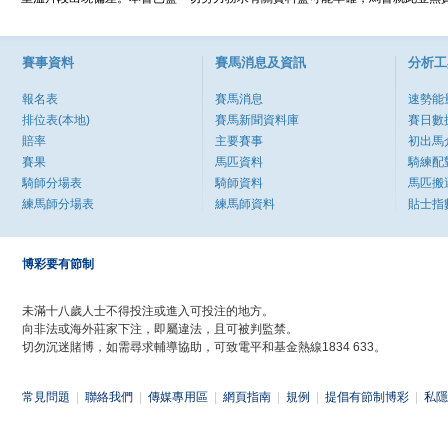
賽事資料
賽馬消息及資訊
分析工
報名表
賽馬消息
速勢能
排位表(本地)
賽馬新聞資料庫
賽日數
賠率
主要賽事
初出馬
賽果
馬匹資料
騎練配
騎師分場表
騎師資料
馬匹搬
練馬師分場表
練馬師資料
貼士指
博彩要有節制
未滿十八歲人士不得投注或進入可投注的地方。
向非法或海外莊家下注，即屬違法，且可被判監禁。
切勿沉迷賭博，如需尋求輔導協助，可致電平和基金熱線1834 633。
常見問題
|
聯絡我們
|
傳媒專用區
|
網頁指南
|
規例
|
提倡有節制博彩
|
私隱