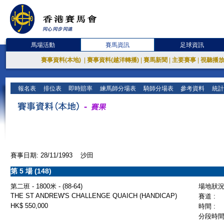
馬場活動
賽馬資訊
足球資訊
賽事資料(本地)
|
賽事資料(越洋轉播)
|
賽馬新聞
|
主要賽事
|
視聽播
報名表
排位表
即時賠率
練馬師分場表
騎師分場表
參考資料
統計
賽事日期: 28/11/1993 沙田
第 5 場 (148)
第二班 - 1800米 - (88-64)
場地狀況 
THE ST ANDREW'S CHALLENGE QUAICH (HANDICAP)
賽道 :
HK$ 550,000
時間 :
分段時間 