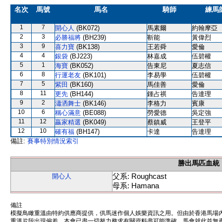
名次
馬號
馬名
騎師
練馬
1
7
開心人
(BK072)
馬素爾
約翰摩亞
2
3
必勝福將
(BH239)
靳能
黃偉烈
3
9
喜力寶
(BK138)
王若舜
愛倫
4
4
銀袋
(BJ223)
林嘉成
伍碧權
5
1
海寶
(BK052)
告東尼
夏志信
6
8
行運老友
(BK101)
李易學
伍碧權
7
5
紫田
(BK160)
馬佳善
愛倫
8
11
更先
(BH144)
鍾占祺
告達理
9
2
瀟洒舞士
(BK146)
李格力
賓康
10
6
稱心滿意
(BE088)
勞愛德
吳定強
11
12
贏家精選
(BK049)
蔡鎮威
王登平
12
10
確有福
(BH147)
卡達
告達理
備註:
賽事特別情況索引
勝出馬匹血統
父系: Roughcast
開心人
母系: Hamana
備註
模擬鳥瞰重溫由特約供應商提供，供馬迷作個人娛樂資訊之用。但由於香港馬場
重溫片段出現偏差。本會已盡一切努力務求有關資料盡可能準確，馬會就此並無責