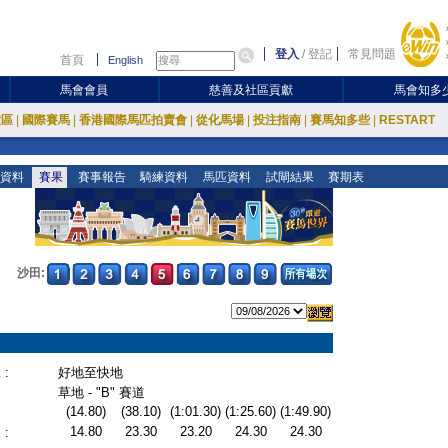
登入
/
登記
常見問題
首頁
English
馬會會員
慈善及社區貢獻
馬會知多
放區
|
國際賽馬
|
香港國際馬匹拍賣會
|
從化馬場
|
投注指南
|
賽馬知多些
|
RESTART
資料
賽果
賽事報告
騎練資料
馬匹資料
試閘結果
賽期表
沙田:
:
好地至快地
草地 - "B" 賽道
(14.80)
(38.10)
(1:01.30)
(1:25.60)
(1:49.90)
14.80
23.30
23.20
24.30
24.30
: