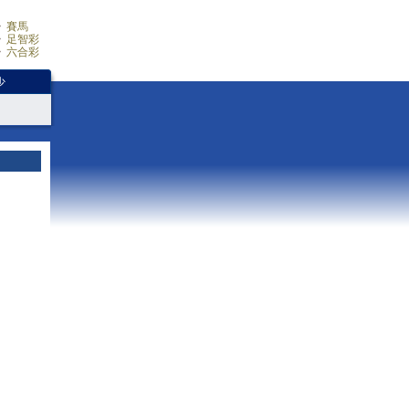
賽馬
足智彩
六合彩
少