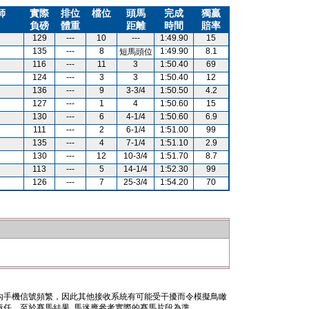
師
實際
排位
檔位
頭馬
完成
獨贏
負磅
體重
距離
時間
賠率
129
---
10
---
1:49.90
15
135
---
8
1:49.90
8.1
短馬頭位
116
---
11
3
1:50.40
69
124
---
3
3
1:50.40
12
136
---
9
3-3/4
1:50.50
4.2
127
---
1
4
1:50.60
15
130
---
6
4-1/4
1:50.60
6.9
111
---
2
6-1/4
1:51.00
99
135
---
4
7-1/4
1:51.10
2.9
130
---
12
10-3/4
1:51.70
8.7
113
---
5
14-1/4
1:52.30
99
126
---
7
25-3/4
1:54.20
70
內手機信號頻繁，因此其他接收系統有可能受干擾而令模擬鳥瞰
任。至於賽馬結果, 馬迷應參考實際的賽馬片段為準。