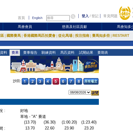
登入
/
登記
常見問題
首頁
English
馬會會員
慈善及社區貢獻
馬會知多
放區
|
國際賽馬
|
香港國際馬匹拍賣會
|
從化馬場
|
投注指南
|
賽馬知多些
|
RESTART
資料
賽果
賽事報告
騎練資料
馬匹資料
試閘結果
賽期表
沙田:
 :
好地
草地 - "A" 賽道
(13.70)
(36.30)
(1:00.20)
(1:23.40)
13.70
22.60
23.90
23.20
 :