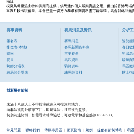
備註
模擬鳥瞰重溫由特約供應商提供，供馬迷作個人娛樂資訊之用。但由於香港馬場
重溫片段出現偏差。本會已盡一切努力務求有關資料盡可能準確，馬會就此並無責
賽事資料
賽馬消息及資訊
分析工
報名表
賽馬消息
速勢能
排位表(本地)
賽馬新聞資料庫
賽日數
賠率
主要賽事
初出馬
賽果
馬匹資料
騎練配
騎師分場表
騎師資料
馬匹搬
練馬師分場表
練馬師資料
貼士指
博彩要有節制
未滿十八歲人士不得投注或進入可投注的地方。
向非法或海外莊家下注，即屬違法，且可被判監禁。
切勿沉迷賭博，如需尋求輔導協助，可致電平和基金熱線1834 633。
常見問題
|
聯絡我們
|
傳媒專用區
|
網頁指南
|
規例
|
提倡有節制博彩
|
私隱