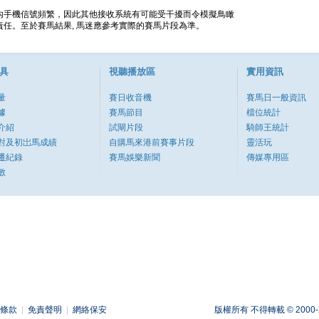
內手機信號頻繁，因此其他接收系統有可能受干擾而令模擬鳥瞰
任。至於賽馬結果, 馬迷應參考實際的賽馬片段為準。
具
視聽播放區
實用資訊
量
賽日收音機
賽馬日一般資訊
據
賽馬節目
檔位統計
介紹
試閘片段
騎師王統計
對及初岀馬成績
自購馬來港前賽事片段
靈活玩
遷紀錄
賽馬娛樂新聞
傳媒專用區
數
條款
|
免責聲明
|
網絡保安
版權所有 不得轉載 © 2000