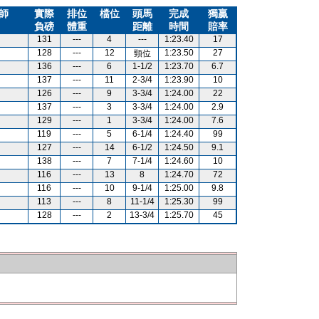
師
實際
排位
檔位
頭馬
完成
獨贏
負磅
體重
距離
時間
賠率
131
---
4
---
1:23.40
17
128
---
12
1:23.50
27
頸位
136
---
6
1-1/2
1:23.70
6.7
137
---
11
2-3/4
1:23.90
10
126
---
9
3-3/4
1:24.00
22
137
---
3
3-3/4
1:24.00
2.9
129
---
1
3-3/4
1:24.00
7.6
119
---
5
6-1/4
1:24.40
99
127
---
14
6-1/2
1:24.50
9.1
138
---
7
7-1/4
1:24.60
10
116
---
13
8
1:24.70
72
116
---
10
9-1/4
1:25.00
9.8
113
---
8
11-1/4
1:25.30
99
128
---
2
13-3/4
1:25.70
45