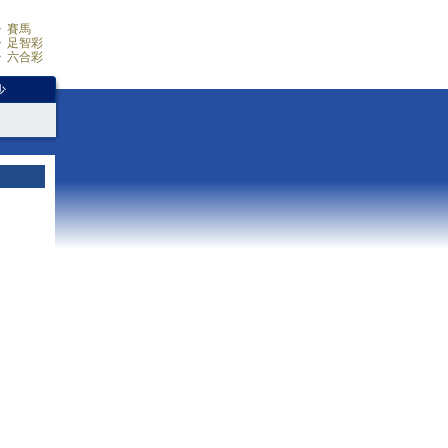
賽馬
足智彩
六合彩
少