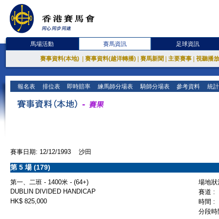
馬場活動
賽馬資訊
足球資訊
賽事資料(本地)
|
賽事資料(越洋轉播)
|
賽馬新聞
|
主要賽事
|
視聽播
報名表
排位表
即時賠率
練馬師分場表
騎師分場表
參考資料
統計
賽事日期: 12/12/1993 沙田
第 5 場 (179)
第一、二班 - 1400米 - (64+)
場地狀況
DUBLIN DIVIDED HANDICAP
賽道 :
HK$ 825,000
時間 :
分段時間