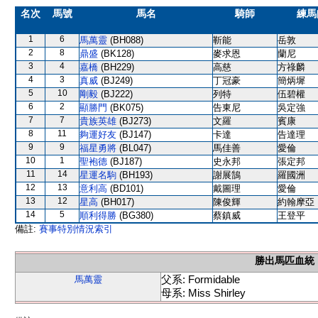
名次
馬號
馬名
騎師
練馬
1
6
馬萬靈
(BH088)
靳能
岳敦
2
8
鼎盛
(BK128)
麥求恩
蘭尼
3
4
嘉橋
(BH229)
高慈
方祿麟
4
3
真威
(BJ249)
丁冠豪
簡炳墀
5
10
剛毅
(BJ222)
列特
伍碧權
6
2
顯勝門
(BK075)
告東尼
吳定強
7
7
貴族英雄
(BJ273)
文羅
賓康
8
11
夠運好友
(BJ147)
卡達
告達理
9
9
福星勇將
(BL047)
馬佳善
愛倫
10
1
聖袍德
(BJ187)
史永邦
張定邦
11
14
星運名駒
(BH193)
謝展鵠
羅國洲
12
13
意利高
(BD101)
戴圖理
愛倫
13
12
星高
(BH017)
陳俊輝
約翰摩亞
14
5
順利得勝
(BG380)
蔡鎮威
王登平
備註:
賽事特別情況索引
勝出馬匹血統
父系: Formidable
馬萬靈
母系: Miss Shirley