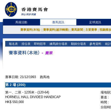
馬場活動
賽馬資訊
足球資訊
賽事資料(本地)
|
賽事資料(越洋轉播)
|
賽馬新聞
|
主要賽事
|
視聽播
報名表
排位表
即時賠率
練馬師分場表
騎師分場表
參考資料
統計
賽事日期: 21/12/1993 跑馬地
第 2 場 (200)
第一、二班 - 1235米 - (120-64)
場地狀況
HORNELL HALL DIVIDED HANDICAP
賽道 :
HK$ 550,000
時間 :
分段時間