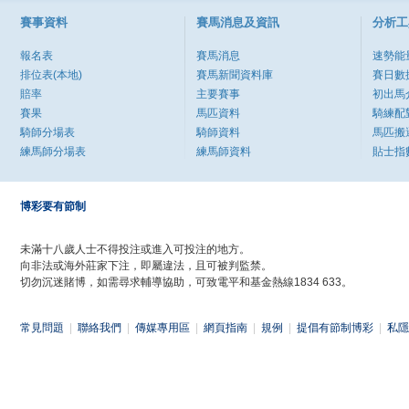
賽事資料
賽馬消息及資訊
分析工
報名表
賽馬消息
速勢能
排位表(本地)
賽馬新聞資料庫
賽日數
賠率
主要賽事
初出馬
賽果
馬匹資料
騎練配
騎師分場表
騎師資料
馬匹搬
練馬師分場表
練馬師資料
貼士指
博彩要有節制
未滿十八歲人士不得投注或進入可投注的地方。
向非法或海外莊家下注，即屬違法，且可被判監禁。
切勿沉迷賭博，如需尋求輔導協助，可致電平和基金熱線1834 633。
常見問題
|
聯絡我們
|
傳媒專用區
|
網頁指南
|
規例
|
提倡有節制博彩
|
私隱