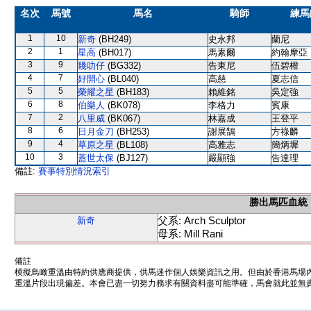
名次
馬號
馬名
騎師
練馬
1
10
新奇
(BH249)
史永邦
蘭尼
2
1
星高
(BH017)
馬素爾
約翰摩亞
3
9
幾叻仔
(BG332)
告東尼
伍碧權
4
7
好開心
(BL040)
高慈
夏志信
5
5
榮耀之星
(BH183)
賴維銘
吳定強
6
8
伯樂人
(BK078)
李格力
賓康
7
2
八里威
(BK067)
林嘉成
王登平
8
6
日月金刀
(BH253)
謝展鵠
方祿麟
9
4
草原之星
(BL108)
高雅志
簡炳墀
10
3
蓋世太保
(BJ127)
嚴顯強
告達理
備註:
賽事特別情況索引
勝出馬匹血統
父系: Arch Sculptor
新奇
母系: Mill Rani
備註
模擬鳥瞰重溫由特約供應商提供，供馬迷作個人娛樂資訊之用。但由於香港馬場
重溫片段出現偏差。本會已盡一切努力務求有關資料盡可能準確，馬會就此並無責