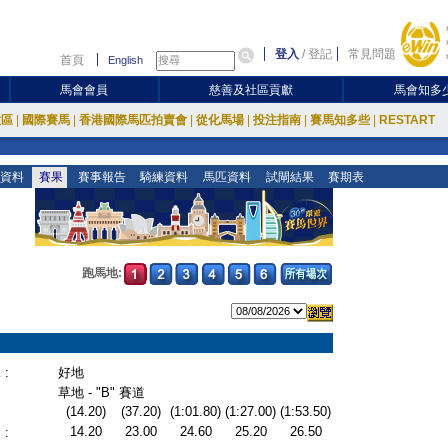
登入
/
登記
常見問題
首頁
English
馬會會員
慈善及社區貢獻
馬會知多
放區
|
國際賽馬
|
香港國際馬匹拍賣會
|
從化馬場
|
投注指南
|
賽馬知多些
|
RESTART
資料
賽果
賽事報告
騎練資料
馬匹資料
試閘結果
賽期表
跑馬地:
:
好地
草地 - "B" 賽道
(14.20)
(37.20)
(1:01.80)
(1:27.00)
(1:53.50)
14.20
23.00
24.60
25.20
26.50
: