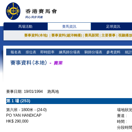
馬場活動
賽馬資訊
足球資訊
賽事資料(本地)
|
賽事資料(越洋轉播)
|
賽馬新聞
|
主要賽事
|
視聽播
報名表
排位表
即時賠率
練馬師分場表
騎師分場表
參考資料
統計
賽事日期: 19/01/1994 跑馬地
第 1 場 (253)
第六班 - 1800米 - (24-0)
場地狀況 
PO YAN HANDICAP
賽道 :
HK$ 290,000
時間 :
分段時間 