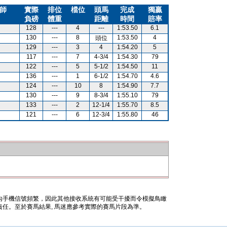
師
實際
排位
檔位
頭馬
完成
獨贏
負磅
體重
距離
時間
賠率
128
---
4
---
1:53.50
6.1
130
---
8
1:53.50
4
頭位
129
---
3
4
1:54.20
5
117
---
7
4-3/4
1:54.30
79
122
---
5
5-1/2
1:54.50
11
136
---
1
6-1/2
1:54.70
4.6
124
---
10
8
1:54.90
7.7
130
---
9
8-3/4
1:55.10
79
133
---
2
12-1/4
1:55.70
8.5
121
---
6
12-3/4
1:55.80
46
內手機信號頻繁，因此其他接收系統有可能受干擾而令模擬鳥瞰
任。至於賽馬結果, 馬迷應參考實際的賽馬片段為準。