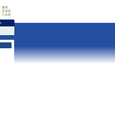
賽馬
足智彩
六合彩
少