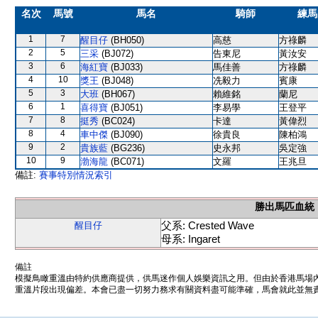
名次
馬號
馬名
騎師
練馬
1
7
醒目仔
(BH050)
高慈
方祿麟
2
5
三采
(BJ072)
告東尼
黃汝安
3
6
海紅寶
(BJ033)
馬佳善
方祿麟
4
10
獎王
(BJ048)
冼毅力
賓康
5
3
大班
(BH067)
賴維銘
蘭尼
6
1
喜得寶
(BJ051)
李易學
王登平
7
8
挺秀
(BC024)
卡達
黃偉烈
8
4
車中傑
(BJ090)
徐貴良
陳柏鴻
9
2
貴族藍
(BG236)
史永邦
吳定強
10
9
渤海龍
(BC071)
文羅
王兆旦
備註:
賽事特別情況索引
勝出馬匹血統
父系: Crested Wave
醒目仔
母系: Ingaret
備註
模擬鳥瞰重溫由特約供應商提供，供馬迷作個人娛樂資訊之用。但由於香港馬場
重溫片段出現偏差。本會已盡一切努力務求有關資料盡可能準確，馬會就此並無責