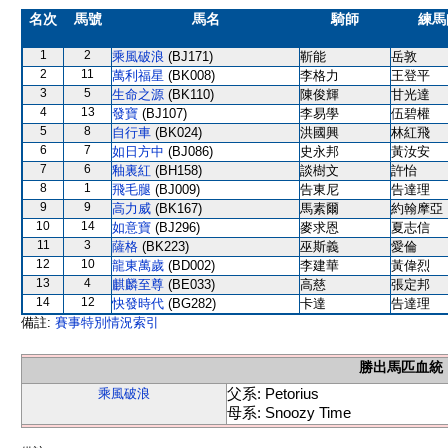
名次
馬號
馬名
騎師
練馬
1
2
乘風破浪
(BJ171)
靳能
岳敦
2
11
萬利福星
(BK008)
李格力
王登平
3
5
生命之源
(BK110)
陳俊輝
甘光達
4
13
發寶
(BJ107)
李易學
伍碧權
5
8
自行車
(BK024)
洪國興
林紅飛
6
7
如日方中
(BJ086)
史永邦
黃汝安
7
6
釉裏紅
(BH158)
談樹文
許怡
8
1
飛毛腿
(BJ009)
告東尼
告達理
9
9
高力威
(BK167)
馬素爾
約翰摩亞
10
14
如意寶
(BJ296)
麥求恩
夏志信
11
3
薩格
(BK223)
巫斯義
愛倫
12
10
龍東萬歲
(BD002)
李建華
黃偉烈
13
4
麒麟至尊
(BE033)
高慈
張定邦
14
12
快發時代
(BG282)
卡達
告達理
備註:
賽事特別情況索引
勝出馬匹血統
父系: Petorius
乘風破浪
母系: Snoozy Time