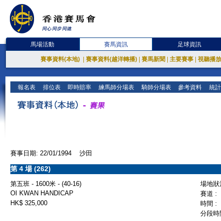
馬場活動
賽馬資訊
足球資訊
賽事資料(本地)
|
賽事資料(越洋轉播)
|
賽馬新聞
|
主要賽事
|
視聽播
報名表
排位表
即時賠率
練馬師分場表
騎師分場表
參考資料
統計
賽事日期: 22/01/1994 沙田
第 4 場 (262)
第五班 - 1600米 - (40-16)
場地狀況
OI KWAN HANDICAP
賽道 :
HK$ 325,000
時間 :
分段時間