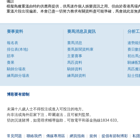
備註
模擬鳥瞰重溫由特約供應商提供，供馬迷作個人娛樂資訊之用。但由於香港馬場
重溫片段出現偏差。本會已盡一切努力務求有關資料盡可能準確，馬會就此並無責
賽事資料
賽馬消息及資訊
分析工
報名表
賽馬消息
速勢能
排位表(本地)
賽馬新聞資料庫
賽日數
賠率
主要賽事
初出馬
賽果
馬匹資料
騎練配
騎師分場表
騎師資料
馬匹搬
練馬師分場表
練馬師資料
貼士指
博彩要有節制
未滿十八歲人士不得投注或進入可投注的地方。
向非法或海外莊家下注，即屬違法，且可被判監禁。
切勿沉迷賭博，如需尋求輔導協助，可致電平和基金熱線1834 633。
常見問題
|
聯絡我們
|
傳媒專用區
|
網頁指南
|
規例
|
提倡有節制博彩
|
私隱