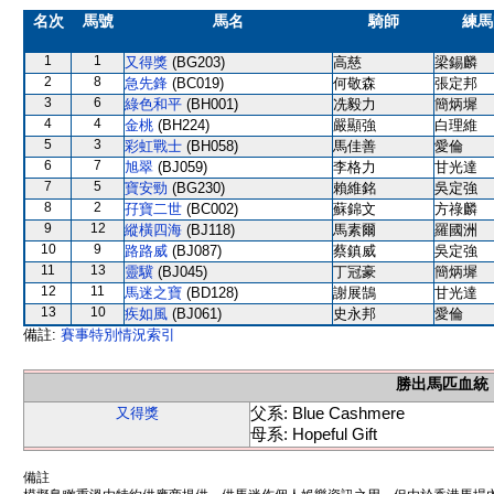
名次
馬號
馬名
騎師
練馬
1
1
又得獎
(BG203)
高慈
梁錫麟
2
8
急先鋒
(BC019)
何敬森
張定邦
3
6
綠色和平
(BH001)
冼毅力
簡炳墀
4
4
金桃
(BH224)
嚴顯強
白理維
5
3
彩虹戰士
(BH058)
馬佳善
愛倫
6
7
旭翠
(BJ059)
李格力
甘光達
7
5
寶安勁
(BG230)
賴維銘
吳定強
8
2
孖寶二世
(BC002)
蘇錦文
方祿麟
9
12
縱橫四海
(BJ118)
馬素爾
羅國洲
10
9
路路威
(BJ087)
蔡鎮威
吳定強
11
13
靈驥
(BJ045)
丁冠豪
簡炳墀
12
11
馬迷之寶
(BD128)
謝展鵠
甘光達
13
10
疾如風
(BJ061)
史永邦
愛倫
備註:
賽事特別情況索引
勝出馬匹血統
父系: Blue Cashmere
又得獎
母系: Hopeful Gift
備註