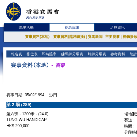
馬場活動
賽馬資訊
足球資訊
賽事資料(本地)
|
賽事資料(越洋轉播)
|
賽馬新聞
|
主要賽事
|
視聽播
報名表
排位表
即時賠率
練馬師分場表
騎師分場表
參考資料
統計
賽事日期: 05/02/1994 沙田
第 2 場 (289)
第六班 - 1200米 - (24-0)
場地狀況
TUNG WU HANDICAP
賽道 :
HK$ 290,000
時間 :
分段時間