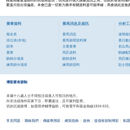
模擬鳥瞰重溫由特約供應商提供，供馬迷作個人娛樂資訊之用。但由於香港馬場
重溫片段出現偏差。本會已盡一切努力務求有關資料盡可能準確，馬會就此並無責
賽事資料
賽馬消息及資訊
分析工
報名表
賽馬消息
速勢能
排位表(本地)
賽馬新聞資料庫
賽日數
賠率
主要賽事
初出馬
賽果
馬匹資料
騎練配
騎師分場表
騎師資料
馬匹搬
練馬師分場表
練馬師資料
貼士指
博彩要有節制
未滿十八歲人士不得投注或進入可投注的地方。
向非法或海外莊家下注，即屬違法，且可被判監禁。
切勿沉迷賭博，如需尋求輔導協助，可致電平和基金熱線1834 633。
常見問題
|
聯絡我們
|
傳媒專用區
|
網頁指南
|
規例
|
提倡有節制博彩
|
私隱