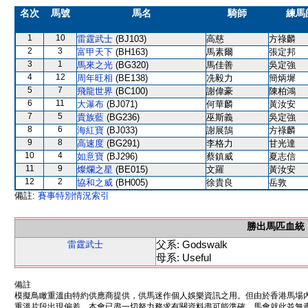
名次
馬號
馬名
騎師
練馬
1
10
雷霆武士
(BJ103)
高慈
方祿麟
2
3
富甲天下
(BH163)
馬素爾
張定邦
3
1
馬來之光
(BG320)
馬佳善
吳定強
4
12
周年旺相
(BE138)
冼毅力
簡炳墀
5
7
飛龍世界
(BC100)
謝偉豪
陳柏鴻
6
11
大瀑布
(BJ071)
何華麟
黃汝安
7
5
貴族藍
(BG236)
巫斯義
吳定強
8
6
海紅寶
(BJ033)
謝展鵠
方祿麟
9
8
高速度
(BG291)
李格力
甘光達
10
4
如意寶
(BJ296)
蔡鎮威
夏志信
11
9
燦爛之星
(BE015)
文羅
黃汝安
12
2
協和之威
(BH005)
徐貴良
岳敦
備註:
賽事特別情況索引
勝出馬匹血統
父系: Godswalk
雷霆武士
母系: Useful
備註
模擬鳥瞰重溫由特約供應商提供，供馬迷作個人娛樂資訊之用。但由於香港馬場
重溫片段出現偏差。本會已盡一切努力務求有關資料盡可能準確，馬會就此並無責