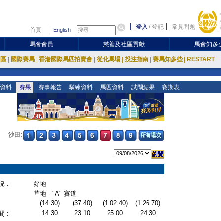
登入
/
登記
常見問題
首頁
English
馬會會員
慈善及社區貢獻
馬會知多
放區
|
國際賽馬
|
香港國際馬匹拍賣會
|
從化馬場
|
投注指南
|
賽馬知多些
|
RESTART
資料
賽果
賽事報告
騎練資料
馬匹資料
試閘結果
賽期表
沙田:
 :
好地
草地 - "A" 賽道
(14.30)
(37.40)
(1:02.40)
(1:26.70)
14.30
23.10
25.00
24.30
 :