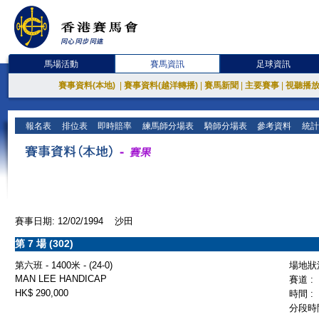
馬場活動
賽馬資訊
足球資訊
賽事資料(本地)
|
賽事資料(越洋轉播)
|
賽馬新聞
|
主要賽事
|
視聽播
報名表
排位表
即時賠率
練馬師分場表
騎師分場表
參考資料
統計
賽事日期: 12/02/1994 沙田
第 7 場 (302)
第六班 - 1400米 - (24-0)
場地狀況
MAN LEE HANDICAP
賽道 :
HK$ 290,000
時間 :
分段時間