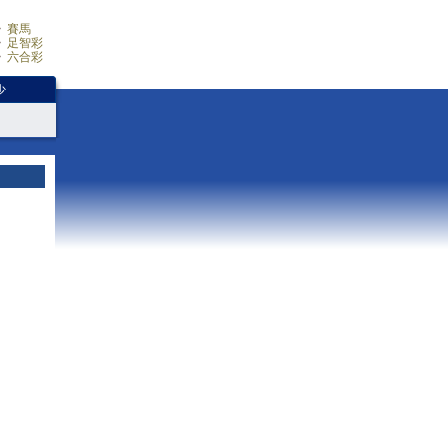
賽馬
足智彩
六合彩
少