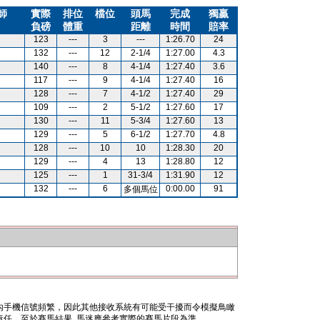
師
實際
排位
檔位
頭馬
完成
獨贏
負磅
體重
距離
時間
賠率
123
---
3
---
1:26.70
24
132
---
12
2-1/4
1:27.00
4.3
140
---
8
4-1/4
1:27.40
3.6
117
---
9
4-1/4
1:27.40
16
128
---
7
4-1/2
1:27.40
29
109
---
2
5-1/2
1:27.60
17
130
---
11
5-3/4
1:27.60
13
129
---
5
6-1/2
1:27.70
4.8
128
---
10
10
1:28.30
20
129
---
4
13
1:28.80
12
125
---
1
31-3/4
1:31.90
12
132
---
6
0:00.00
91
多個馬位
內手機信號頻繁，因此其他接收系統有可能受干擾而令模擬鳥瞰
任。至於賽馬結果, 馬迷應參考實際的賽馬片段為準。