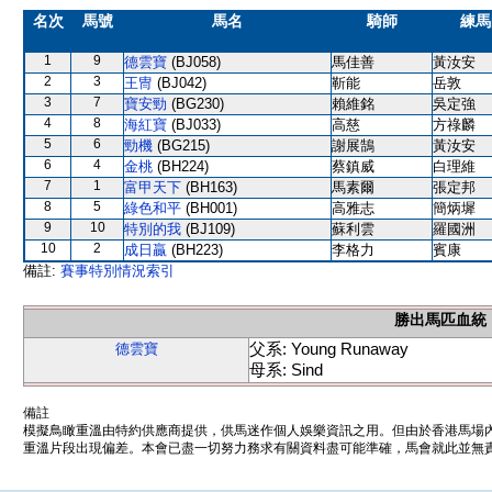
名次
馬號
馬名
騎師
練馬
1
9
德雲寶
(BJ058)
馬佳善
黃汝安
2
3
王冑
(BJ042)
靳能
岳敦
3
7
寶安勁
(BG230)
賴維銘
吳定強
4
8
海紅寶
(BJ033)
高慈
方祿麟
5
6
勁機
(BG215)
謝展鵠
黃汝安
6
4
金桃
(BH224)
蔡鎮威
白理維
7
1
富甲天下
(BH163)
馬素爾
張定邦
8
5
綠色和平
(BH001)
高雅志
簡炳墀
9
10
特別的我
(BJ109)
蘇利雲
羅國洲
10
2
成日贏
(BH223)
李格力
賓康
備註:
賽事特別情況索引
勝出馬匹血統
父系: Young Runaway
德雲寶
母系: Sind
備註
模擬鳥瞰重溫由特約供應商提供，供馬迷作個人娛樂資訊之用。但由於香港馬場
重溫片段出現偏差。本會已盡一切努力務求有關資料盡可能準確，馬會就此並無責