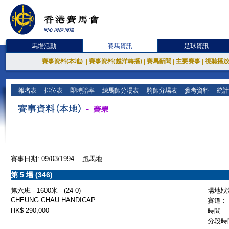
馬場活動
賽馬資訊
足球資訊
賽事資料(本地)
|
賽事資料(越洋轉播)
|
賽馬新聞
|
主要賽事
|
視聽播
報名表
排位表
即時賠率
練馬師分場表
騎師分場表
參考資料
統計
賽事日期: 09/03/1994 跑馬地
第 5 場 (346)
第六班 - 1600米 - (24-0)
場地狀況
CHEUNG CHAU HANDICAP
賽道 :
HK$ 290,000
時間 :
分段時間