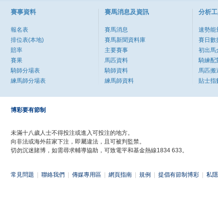
賽事資料
賽馬消息及資訊
分析工
報名表
賽馬消息
速勢能
排位表(本地)
賽馬新聞資料庫
賽日數
賠率
主要賽事
初出馬
賽果
馬匹資料
騎練配
騎師分場表
騎師資料
馬匹搬
練馬師分場表
練馬師資料
貼士指
博彩要有節制
未滿十八歲人士不得投注或進入可投注的地方。
向非法或海外莊家下注，即屬違法，且可被判監禁。
切勿沉迷賭博，如需尋求輔導協助，可致電平和基金熱線1834 633。
常見問題
|
聯絡我們
|
傳媒專用區
|
網頁指南
|
規例
|
提倡有節制博彩
|
私隱