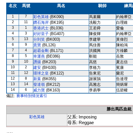
名次
馬號
馬名
騎師
練馬
1
7
彩色英雄
(BK090)
馬素爾
約翰摩亞
2
11
鑽石海岸
(BK195)
冼毅力
白理維
3
1
香港武士
(BL036)
王若舜
愛倫
4
3
好好皇子
(BG407)
陳俊輝
約翰摩亞
5
13
分到笑
(BK003)
李建華
黃偉烈
6
9
貴寶
(BL126)
馬佳善
陳柏鴻
7
4
超霸金剛
(BL171)
洪國興
方祿麟
8
5
幸運燕
(BE086)
靳能
岳敦
9
10
讚揚
(BK203)
高慈
夏志信
10
2
建安
(BH100)
李格力
賓康
11
12
環球之皇
(BK122)
告東尼
蘭尼
12
8
新葉
(BK055)
謝展鵠
告達理
13
14
發達嶺
(BK212)
高雅志
簡炳墀
14
6
威力寶
(BK163)
李易學
伍碧權
備註:
賽事特別情況索引
勝出馬匹血統
父系: Imposing
彩色英雄
母系: Reggae