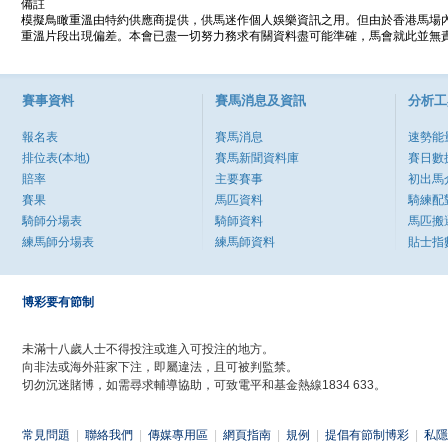
備註
模擬鳥瞰重溫由特約供應商提供，供馬迷作個人娛樂資訊之用。但由於香港馬場
重溫片段出現偏差。本會已盡一切努力務求有關資料盡可能準確，馬會就此並無責
賽事資料
賽馬消息及資訊
分析工
報名表
賽馬消息
速勢能
排位表(本地)
賽馬新聞資料庫
賽日數
賠率
主要賽事
初出馬
賽果
馬匹資料
騎練配
騎師分場表
騎師資料
馬匹搬
練馬師分場表
練馬師資料
貼士指
博彩要有節制
未滿十八歲人士不得投注或進入可投注的地方。
向非法或海外莊家下注，即屬違法，且可被判監禁。
切勿沉迷賭博，如需尋求輔導協助，可致電平和基金熱線1834 633。
常見問題
|
聯絡我們
|
傳媒專用區
|
網頁指南
|
規例
|
提倡有節制博彩
|
私隱