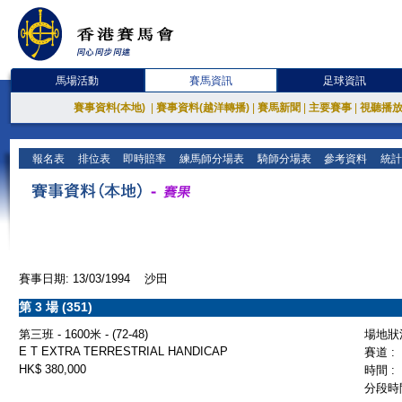
馬場活動
賽馬資訊
足球資訊
賽事資料(本地)
|
賽事資料(越洋轉播)
|
賽馬新聞
|
主要賽事
|
視聽播
報名表
排位表
即時賠率
練馬師分場表
騎師分場表
參考資料
統計
賽事日期: 13/03/1994 沙田
第 3 場 (351)
第三班 - 1600米 - (72-48)
場地狀況
E T EXTRA TERRESTRIAL HANDICAP
賽道 :
HK$ 380,000
時間 :
分段時間